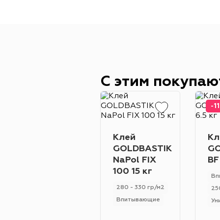
С этим покупаю
-1
Клей
Кл
GOLDBASTIK
GO
NaPol FIX
BF
100 15 кг
Вп
280 - 330 гр/м2
25
Впитывающие
Ун