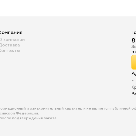
Компания
Г
О компании
8
Доставка
З
Контакты
m
А
г.
К
Р
формационный и ознакомительный характер и не является публичной 
ссийской Федерации.
 после подтверждения заказа.