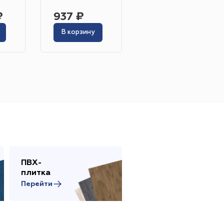
12 389 ₽
₽
937 ₽
11 263 ₽
В корзину
В корзину
Жёлтый
Серый
Розовый
Белый
инотеатр
Бильярдная
 площадь
Сцена
ПВХ-
Сопутствующие
адка
плитка
товары
Перейти
Перейти