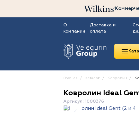
Коммерче
О
Доставка и
Ст
компании
оплата
ди
Ката
Главная
Каталог
Ковролин
Ко
Ковролин Ideal Gent
Линолеум
Артикул: 1000376
Ковролин
Ковровая плитка
ПВХ-плитка
Сопутствующие
товары