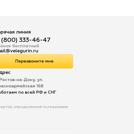
орячая линия
 (800) 333-46-47
вонок бесплатный
ail@velegurin.ru
Перезвоните мне
дрес
 Ростов-на-Дону, ул.
расноармейская 168
аботаем по всей РФ и СНГ
офертой, определяемой положениями