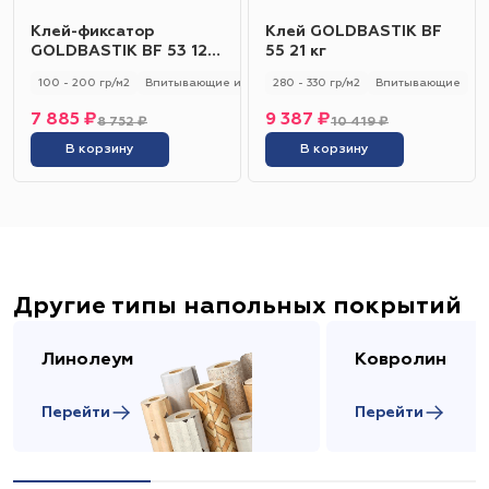
Клей-фиксатор
Клей GOLDBASTIK BF
GOLDBASTIK BF 53 12
55 21 кг
кг
100 - 200 гр/м2
Впитывающие и не впитывающие
280 - 330 гр/м2
Универсальный
Впитывающие
7 885 ₽
9 387 ₽
8 752 ₽
10 419 ₽
В корзину
В корзину
Другие типы напольных покрытий
Линолеум
Ковролин
Перейти
Перейти