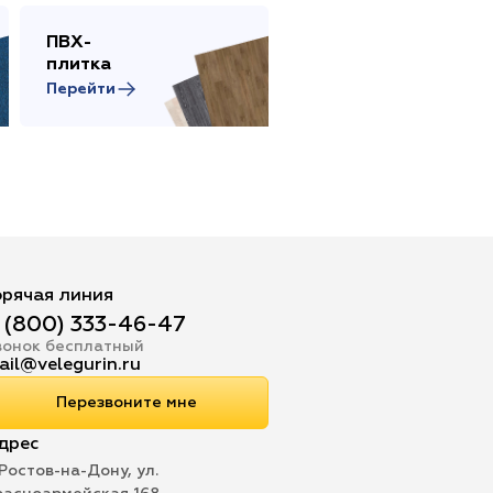
ПВХ-
Сопутствующие
плитка
товары
Перейти
Перейти
орячая линия
 (800) 333-46-47
вонок бесплатный
ail@velegurin.ru
Перезвоните мне
дрес
 Ростов-на-Дону, ул.