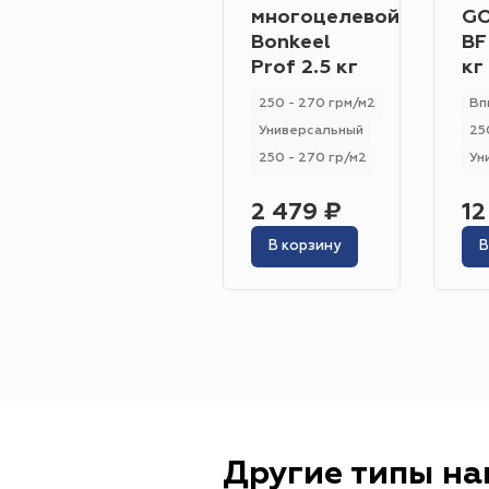
многоцелевой
GO
Bonkeel
BF
Prof 2.5 кг
кг
250 - 270 грм/м2
Вп
Универсальный
25
250 - 270 гр/м2
Ун
2 479 ₽
12
В корзину
В
Другие типы н