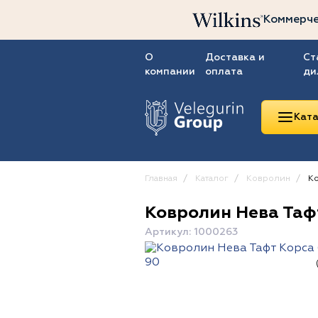
Коммерче
О
Доставка и
Ст
компании
оплата
ди
Ката
Главная
Каталог
Ковролин
Ко
Ковролин Нева Таф
Линолеум
Артикул: 1000263
Ковролин
Ковровая плитка
ПВХ-плитка
Сопутствующие
товары