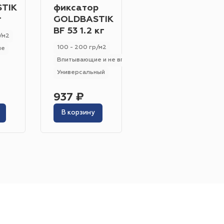
TIK
фиксатор
GOLDBASTIK
г
GOLDBASTIK
BF 55 14 кг
BF 53 1.2 кг
/м2
280 - 330 гр/м2
100 - 200 гр/м2
ие
Впитывающие
Жёлтый
Серый
Впитывающие и не впитывающие
Розовый
Белый
Универсальный
937 ₽
6 268 ₽
В корзину
В корзину
инотеатр
Бильярдная
 площадь
Сцена
адка