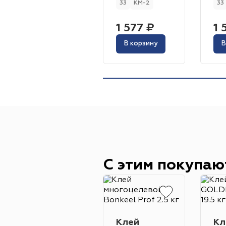
33
КМ-2
33
1 577 ₽
1 
В корзину
В
С этим покупаю
Клей
Кл