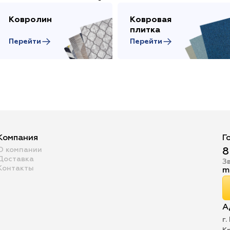
Ковролин
Ковровая
плитка
Перейти
Перейти
Компания
Г
О компании
8
Доставка
З
Контакты
m
А
г.