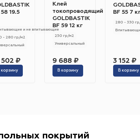
Класс износостойкости
Клей
Гетерогенный
Гомогенный
LDBASTIK
GOLDBAS
токопроводящий
31
32
23
33
22
21
 58 19.5
BF 55 7 к
GOLDBASTIK
Цвет
280 - 330 гр
BF 59 12 кг
итывающие и не впитывающие
Впитывающ
Серо-синий
Красный
Песочный
Зелёный
250 гр/м2
0 - 280 гр/м2
Универсальный
Бежевый
Оранжевый
Чёрный
Голубой
иверсальный
Бирюзовый
Бнж
Пудровый
Коричневый
 502 ₽
9 688 ₽
3 152 ₽
Область применения
 корзину
В корзину
В корзину
Гостиница
Отель
Офис
Бизнес-центр
К
Ресторан
Кафе
Торговый центр
Торговая
Форум
Театр
Выставка
Концертная площ
апольных покрытий