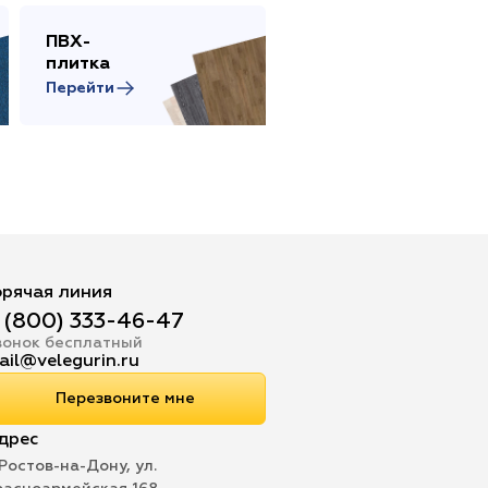
ПВХ-
Сопутствующие
плитка
товары
Перейти
Перейти
орячая линия
 (800) 333-46-47
вонок бесплатный
ail@velegurin.ru
Перезвоните мне
дрес
 Ростов-на-Дону, ул.