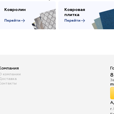
Ковролин
Ковровая
плитка
Перейти
Перейти
Компания
Г
О компании
8
Доставка
З
Контакты
m
А
г.