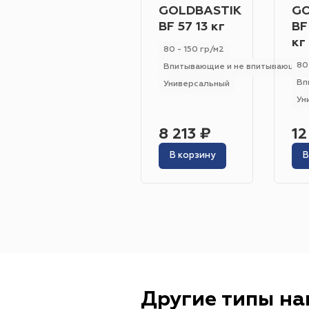
GOLDBASTIK
GO
BF 57 13 кг
BF
кг
80 - 150 гр/м2
80
Впитывающие и не впитывающие
Вп
Универсальный
Ун
8 213 ₽
12
В корзину
В
Другие типы н