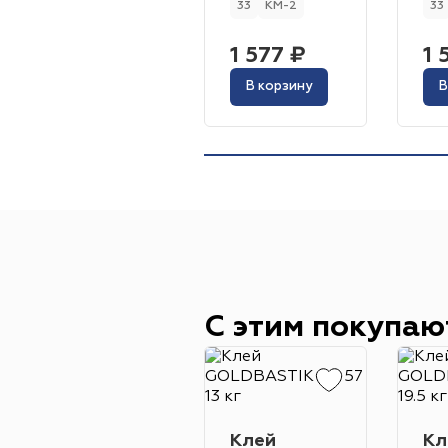
33
КМ-2
33
1 577 ₽
1 
В корзину
В
С этим покупаю
Клей
Кл