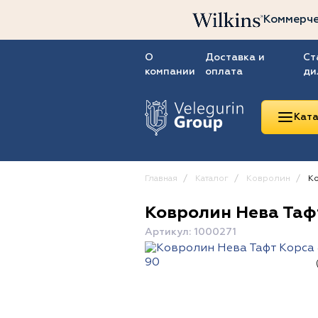
Коммерче
О
Доставка и
Ст
компании
оплата
ди
Ката
Главная
Каталог
Ковролин
Ко
Ковролин Нева Таф
Линолеум
Артикул: 1000271
Ковролин
Ковровая плитка
ПВХ-плитка
Сопутствующие
товары