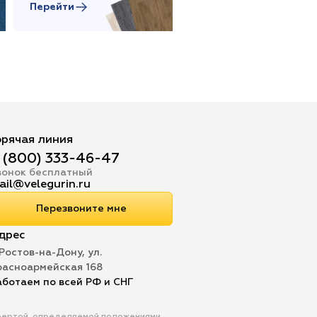
Перейти
Перейти
орячая линия
 (800) 333-46-47
вонок бесплатный
ail@velegurin.ru
Перезвоните мне
дрес
 Ростов-на-Дону, ул.
расноармейская 168
аботаем по всей РФ и СНГ