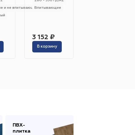
м2
280 - 330 гр/м2
280 - 330 гр/м2
е и не впитывающие
Впитывающие
Впитывающие
ный
Жёлтый
Серый
Розовый
Белый
3 152 ₽
6 246 ₽
В корзину
В корзину
инотеатр
Бильярдная
 площадь
Сцена
адка
ПВХ-
Сопутствующие
плитка
товары