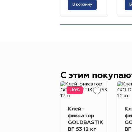
В корзину
В
С этим покупаю
-10%
Клей-
Кл
фиксатор
фи
GOLDBASTIK
GO
BF 53 12 кг
BF