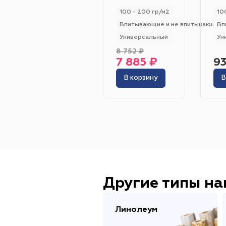
100 - 200 гр/м2
10
Впитывающие и не впитывающие
Вп
Универсальный
Ун
8 752 ₽
7 885 ₽
93
В корзину
В
Другие типы н
Линолеум