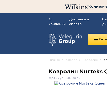
Коммерче
О
Доставка и
Ст
компании
оплата
ди
Ката
Главная
Каталог
Ковролин
Ко
Ковролин Nurteks 
Линолеум
Артикул: 1000072
Ковролин
Ковровая плитка
ПВХ-плитка
Сопутствующие
товары