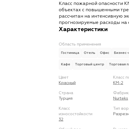
Класс пожарной опасности К
объектах с повышенными тре
рассчитан на интенсивную э
прогнозируемые расходы на 
Характеристики
Область применения
Гостиница
Отель
Офис
Бизнес-
Кафе
Торговый центр
Торговая 
Цвет
Класс п
Красный
КМ-2
Страна
Фабрик
Турция
Nurteks
Класс
Тип вор
износостойкости
Разрез
32