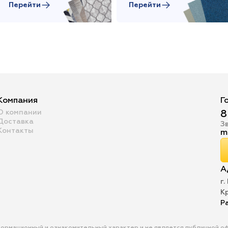
Перейти
Перейти
Компания
Г
О компании
8
Доставка
З
Контакты
m
А
г.
К
Р