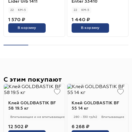
Lider Urb 1411
Enter 33410
22
КМ-5
22
КМ-5
1 570 ₽
1 440 ₽
В корзину
В корзину
С этим покупают
Клей GOLDBASTIK BF
Клей GOLDBASTIK BF
58 19.5 кг
55 14 кг
Впитывающие и не впитывающие
250 - 280 гр/м2
280 - 330 гр/м2
Универсальный
Впитывающие
12 502 ₽
6 268 ₽