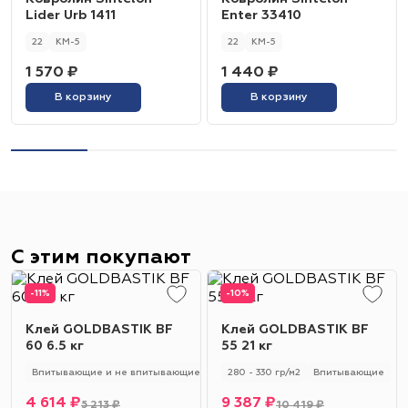
Lider Urb 1411
Enter 33410
22
КМ-5
22
КМ-5
1 570 ₽
1 440 ₽
В корзину
В корзину
С этим покупают
-11%
-10%
Клей GOLDBASTIK BF
Клей GOLDBASTIK BF
60 6.5 кг
55 21 кг
Впитывающие и не впитывающие
250 - 280 гр/м2
280 - 330 гр/м2
Универсальный
Впитывающие
4 614 ₽
9 387 ₽
5 213 ₽
10 419 ₽