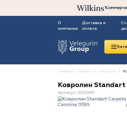
Коммерче
О
Доставка и
Ст
компании
оплата
ди
Ката
Главная
Каталог
Ковролин
Ко
Ковролин Standart 
Линолеум
Артикул: 1000461
Ковролин
Ковровая плитка
ПВХ-плитка
Сопутствующие
товары