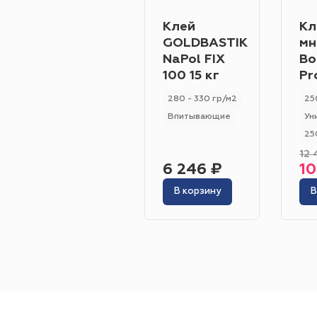
Клей
Кл
GOLDBASTIK
мн
NaPol FIX
Bo
100 15 кг
Pr
280 - 330 гр/м2
25
Впитывающие
Ун
25
12 
6 246 ₽
10
В корзину
В