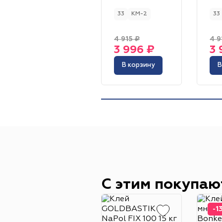
33
КМ-2
33
4 915 ₽
4 9
3 996 ₽
3 
В корзину
В
С этим покупаю
-1