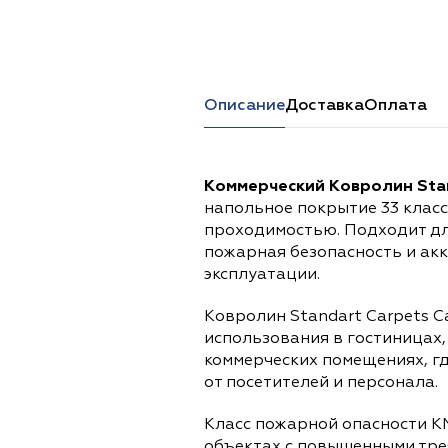
Перейти в каталог
Описание
Доставка
Оплата
Коммерческий Ковролин Stand
напольное покрытие 33 клас
проходимостью. Подходит дл
пожарная безопасность и ак
эксплуатации.
Ковролин Standart Carpets Ca
использования в гостиницах,
коммерческих помещениях, г
от посетителей и персонала.
Класс пожарной опасности К
объектах с повышенными тре