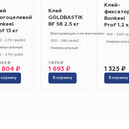
Гетерогенный
Гомогенный
Клей-
Цвет
ей
Клей
фиксато
Серо-синий
Красный
Песочный
Зелёный
огоцелевой
GOLDBASTIK
Bonkeel
nkeel
BF 58 2.5 кг
Prof 1.2 к
Бежевый
Оранжевый
Чёрный
Голубой
of 13 кг
Впитывающие и не впитывающие
100 - 200 гр
0 - 270 грм/м2
250 - 280 гр/м2
Бирюзовый
Бнж
Пудровый
Коричневый
Универсаль
иверсальный
Универсальный
Область применения
0 - 270 гр/м2
Гостиница
Отель
Офис
Бизнес-центр
К
424 ₽
1 879 ₽
 804 ₽
1 693 ₽
1 325 ₽
Ресторан
Кафе
Торговый центр
Торговая
 корзину
В корзину
В корзину
Форум
Театр
Выставка
Концертная площ