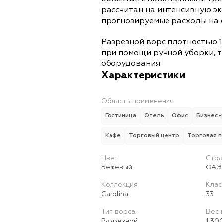
рассчитан на интенсивную э
прогнозируемые расходы на 
Разрезной ворс плотностью 1
при помощи ручной уборки, т
оборудования.
Характеристики
Область применения
Гостиница
Отель
Офис
Бизнес-
Кафе
Торговый центр
Торговая 
Цвет
Стра
Бежевый
ОАЭ
Коллекция
Клас
Carolina
33
Тип ворса
Вес 
Разрезной
1 30