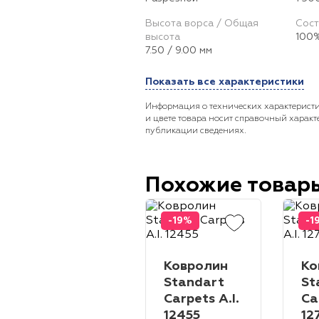
Высота ворса / Общая
Сост
высота
100%
7.50 / 9.00 мм
Показать все характеристики
Информация о технических характеристи
и цвете товара носит справочный характ
публикации сведениях.
Похожие товар
-19%
-1
Ковролин
Ко
Standart
St
Carpets A.I.
Ca
12455
12