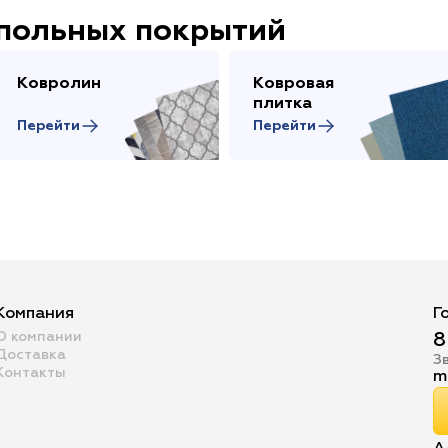
апольных покрытий
Ковролин
Ковровая
плитка
Перейти
Перейти
Компания
Г
О компании
8
Доставка
З
Контакты
m