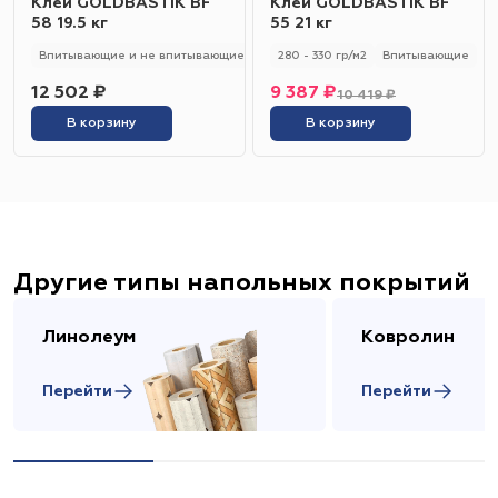
Клей GOLDBASTIK BF
Клей GOLDBASTIK BF
58 19.5 кг
55 21 кг
Впитывающие и не впитывающие
250 - 280 гр/м2
280 - 330 гр/м2
Универсальный
Впитывающие
12 502 ₽
9 387 ₽
10 419 ₽
В корзину
В корзину
Другие типы напольных покрытий
Линолеум
Ковролин
Перейти
Перейти