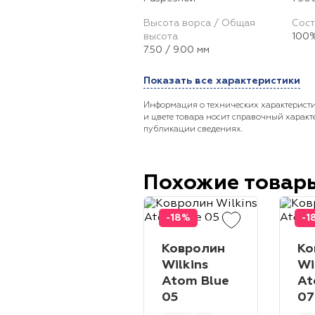
Высота ворса / Общая
Сост
высота
100%
7.50 / 9.00 мм
Показать все характеристики
Информация о технических характеристи
и цвете товара носит справочный характ
публикации сведениях.
Похожие товар
-18%
-1
Ковролин
Ко
Wilkins
Wi
Atom Blue
At
05
07