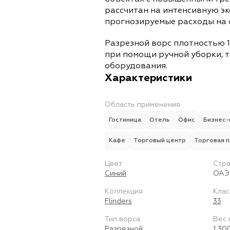
рассчитан на интенсивную э
прогнозируемые расходы на 
Разрезной ворс плотностью 1
при помощи ручной уборки, т
оборудования.
Характеристики
Область применения
Гостиница
Отель
Офис
Бизнес-
Кафе
Торговый центр
Торговая 
Цвет
Стра
Синий
ОАЭ
Коллекция
Клас
Flinders
33
Тип ворса
Вес 
Разрезной
1 30