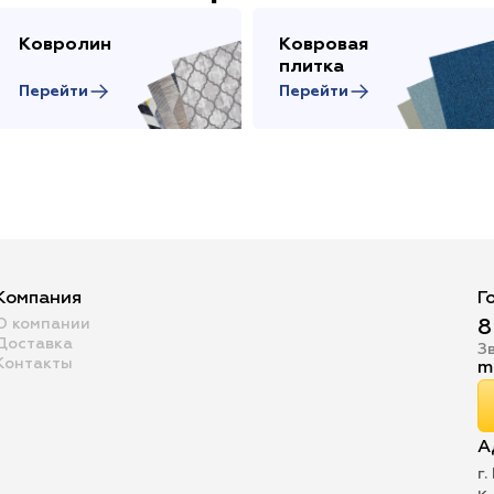
Ковролин
Ковровая
плитка
Перейти
Перейти
Компания
Г
О компании
8
Доставка
З
Контакты
m
А
г.