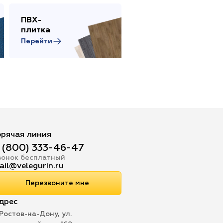
ПВХ-
Сопутствующие
плитка
товары
Перейти
Перейти
орячая линия
 (800) 333-46-47
вонок бесплатный
ail@velegurin.ru
Перезвоните мне
дрес
 Ростов-на-Дону, ул.