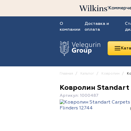
Коммерче
О
Доставка и
Ст
компании
оплата
ди
Ката
Главная
Каталог
Ковролин
Ко
Ковролин Standart 
Линолеум
Артикул: 1000487
Ковролин
Ковровая плитка
ПВХ-плитка
Сопутствующие
товары