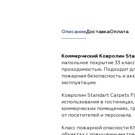
Перейти в каталог
Описание
Доставка
Оплата
Коммерческий Ковролин Stan
напольное покрытие 33 клас
проходимостью. Подходит дл
пожарная безопасность и ак
эксплуатации.
Ковролин Standart Carpets Fl
использования в гостиницах,
коммерческих помещениях, г
от посетителей и персонала.
Класс пожарной опасности К
объектах с повышенными тре