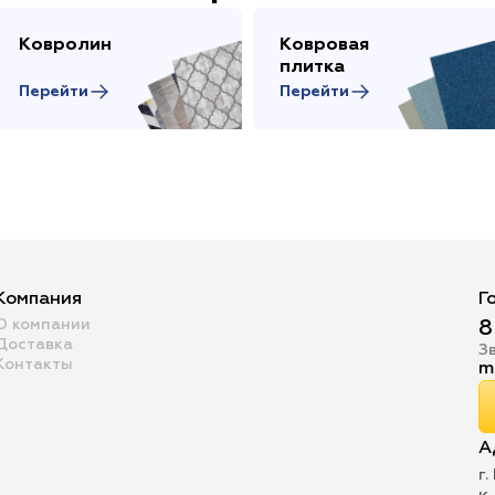
Ковролин
Ковровая
плитка
Перейти
Перейти
Компания
Г
О компании
8
Доставка
З
Контакты
m
А
г.