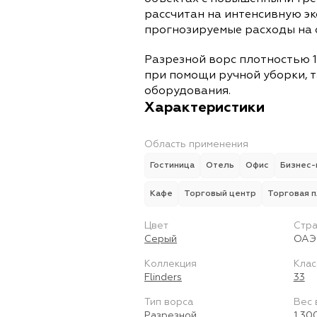
рассчитан на интенсивную э
прогнозируемые расходы на 
Разрезной ворс плотностью 1
при помощи ручной уборки, т
оборудования.
Характеристики
Область применения
Гостиница
Отель
Офис
Бизнес-
Кафе
Торговый центр
Торговая 
Цвет
Стра
Серый
ОАЭ
Коллекция
Клас
Flinders
33
Тип ворса
Вес 
Разрезной
1 30