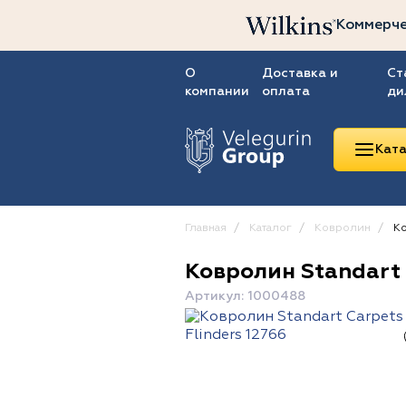
Коммерче
О
Доставка и
Ст
компании
оплата
ди
Ката
Главная
Каталог
Ковролин
Ко
Ковролин Standart 
Линолеум
Артикул: 1000488
Ковролин
Ковровая плитка
ПВХ-плитка
Сопутствующие
товары