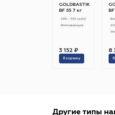
GOLDBASTIK
GO
BF 55 7 кг
BF
280 - 330 гр/м2
Вп
Впитывающие
25
Ун
3 152 ₽
8 
В корзину
В
Другие типы н