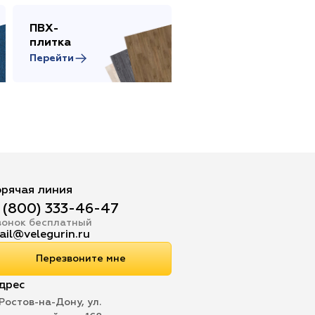
ПВХ-
Сопутствующие
плитка
товары
Перейти
Перейти
орячая линия
 (800) 333-46-47
вонок бесплатный
ail@velegurin.ru
Перезвоните мне
дрес
 Ростов-на-Дону, ул.