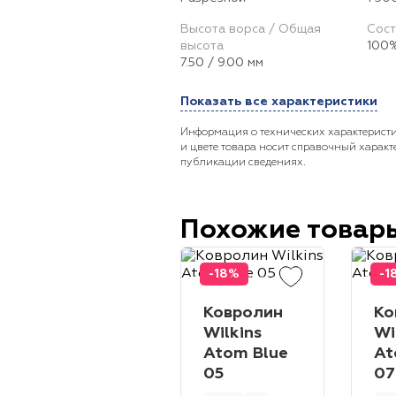
Высота ворса / Общая
Сост
высота
100%
7.50 / 9.00 мм
Показать все характеристики
Информация о технических характеристи
и цвете товара носит справочный характ
публикации сведениях.
Похожие товар
-18%
-1
Ковролин
Ко
Wilkins
Wi
Atom Blue
At
05
07