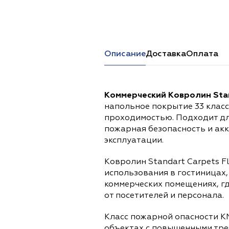
Перейти в каталог
Описание
Доставка
Оплата
Коммерческий Ковролин Stand
напольное покрытие 33 клас
проходимостью. Подходит дл
пожарная безопасность и ак
эксплуатации.
Ковролин Standart Carpets Fl
использования в гостиницах,
коммерческих помещениях, г
от посетителей и персонала.
Класс пожарной опасности К
объектах с повышенными тре