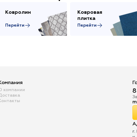
Ковролин
Ковровая
плитка
Перейти
Перейти
Компания
Г
О компании
8
Доставка
З
Контакты
m
А
г.