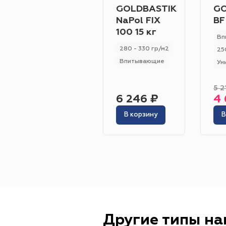
GOLDBASTIK
GO
NaPol FIX
BF
100 15 кг
Вп
280 - 330 гр/м2
25
Впитывающие
Ун
5 2
6 246 ₽
4 
В корзину
В
Другие типы н