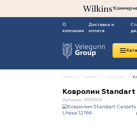
Коммерче
О
Доставка и
Ст
компании
оплата
ди
Ката
Главная
Каталог
Ковролин
Ко
Ковролин Standart 
Линолеум
Артикул: 1000559
Ковролин
Ковровая плитка
ПВХ-плитка
Сопутствующие
товары