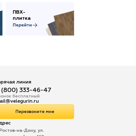
ПВХ-
Сопутствующие
плитка
товары
Перейти
Перейти
орячая линия
 (800) 333-46-47
вонок бесплатный
ail@velegurin.ru
Перезвоните мне
дрес
 Ростов-на-Дону, ул.