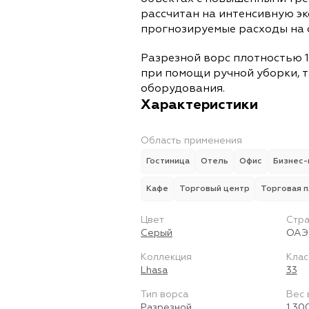
рассчитан на интенсивную э
прогнозируемые расходы на 
Разрезной ворс плотностью 1
при помощи ручной уборки, т
оборудования.
Характеристики
Область применения
Гостиница
Отель
Офис
Бизнес-
Кафе
Торговый центр
Торговая 
Цвет
Стра
Серый
ОАЭ
Коллекция
Клас
Lhasa
33
Тип ворса
Вес 
Разрезной
1 30