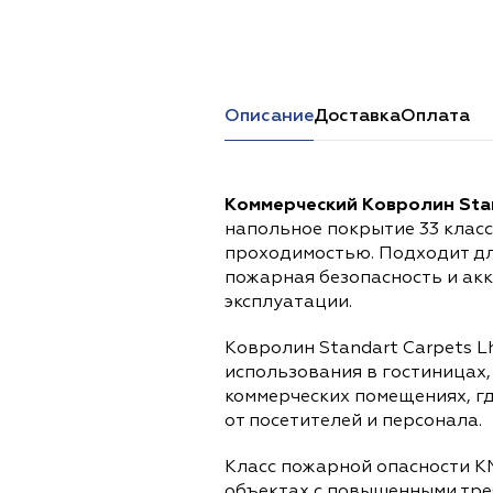
Перейти в каталог
Описание
Доставка
Оплата
Коммерческий Ковролин Stan
напольное покрытие 33 клас
проходимостью. Подходит дл
пожарная безопасность и ак
эксплуатации.
Ковролин Standart Carpets L
использования в гостиницах,
коммерческих помещениях, г
от посетителей и персонала.
Класс пожарной опасности К
объектах с повышенными тре