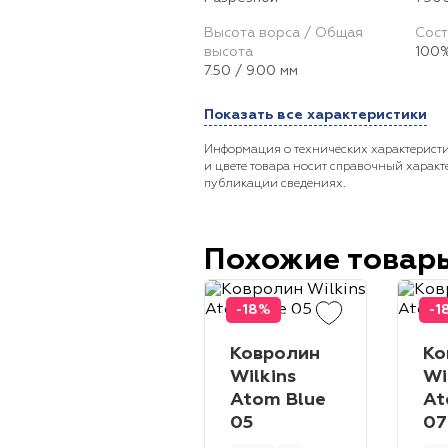
Высота ворса / Общая
Сост
высота
100%
7.50 / 9.00 мм
Показать все характеристики
Информация о технических характеристи
и цвете товара носит справочный характ
публикации сведениях.
Похожие товар
-18%
-1
Ковролин
Ко
Wilkins
Wi
Atom Blue
At
05
07