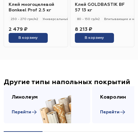
Клей многоцелевой
Клей GOLDBASTIK BF
Bonkeel Prof 2.5 кг
57 13 кг
250 - 270 грм/м2
Универсальный
250 - 270 гр/м2
80 - 150 гр/м2
Впитывающие и не
2 479 ₽
8 213 ₽
В корзину
В корзину
Другие типы напольных покрытий
Линолеум
Ковролин
Перейти
Перейти