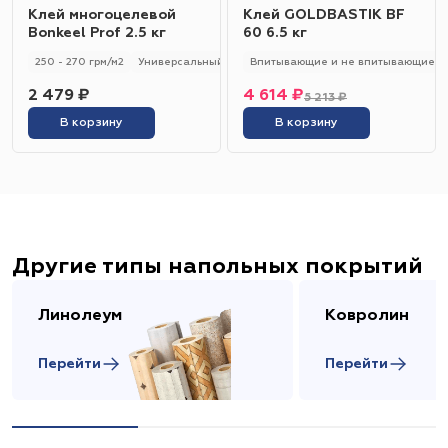
Клей многоцелевой
Клей GOLDBASTIK BF
Bonkeel Prof 2.5 кг
60 6.5 кг
250 - 270 грм/м2
Универсальный
250 - 270 гр/м2
Впитывающие и не впитывающие
2 479 ₽
4 614 ₽
5 213 ₽
В корзину
В корзину
Другие типы напольных покрытий
Линолеум
Ковролин
Перейти
Перейти