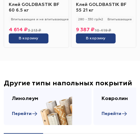
Клей GOLDBASTIK BF
Клей GOLDBASTIK BF
60 6.5 кг
55 21 кг
Впитывающие и не впитывающие
250 - 280 гр/м2
280 - 330 гр/м2
Универсальный
Впитывающие
4 614 ₽
9 387 ₽
5 213 ₽
10 419 ₽
В корзину
В корзину
Другие типы напольных покрытий
Линолеум
Ковролин
Перейти
Перейти