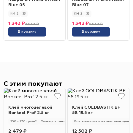
Blue 05
Blue 07
КМ-2
33
КМ-2
33
1 343 ₽
1 343 ₽
1 647 ₽
1 647 ₽
В корзину
В корзину
С этим покупают
Клей многоцелевой
Клей GOLDBASTIK BF
Bonkeel Prof 2.5 кг
58 19.5 кг
250 - 270 грм/м2
Универсальный
250 - 270 гр/м2
Впитывающие и не впитывающие
2 479 ₽
12 502 ₽