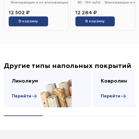
Впитывающие и не впитывающие
250 - 280 гр/м2
80 - 150 гр/м2
Универсальный
Впитывающие и не
12 502 ₽
12 284 ₽
В корзину
В корзину
Другие типы напольных покрытий
Линолеум
Ковролин
Перейти
Перейти