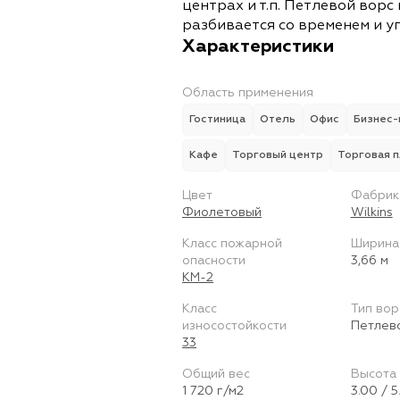
центрах и т.п. Петлевой ворс
разбивается со временем и у
Характеристики
Область применения
Гостиница
Отель
Офис
Бизнес-
Кафе
Торговый центр
Торговая 
Цвет
Фабрик
Фиолетовый
Wilkins
Класс пожарной
Ширина
опасности
3,66 м
КМ-2
Класс
Тип вор
износостойкости
Петлев
33
Общий вес
Высота 
1 720 г/м2
3.00 / 