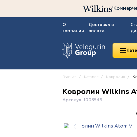
Коммерче
О
Доставка и
Ст
компании
оплата
ди
Ката
Главная
Каталог
Ковролин
Ко
Ковролин Wilkins At
Линолеум
Артикул: 1003546
Ковролин
Ковровая плитка
ПВХ-плитка
Сопутствующие
товары