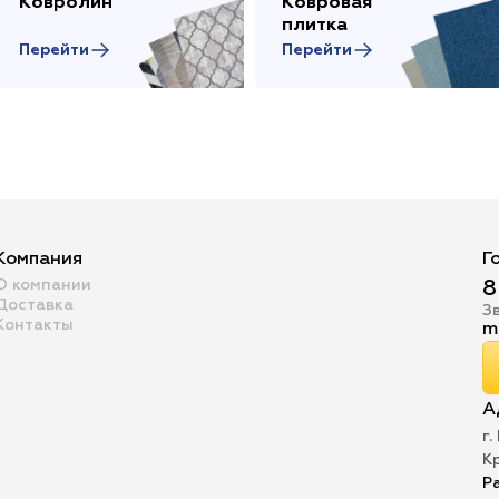
Ковролин
Ковровая
плитка
Перейти
Перейти
Компания
Г
О компании
8
Доставка
З
Контакты
m
А
г.
К
Р