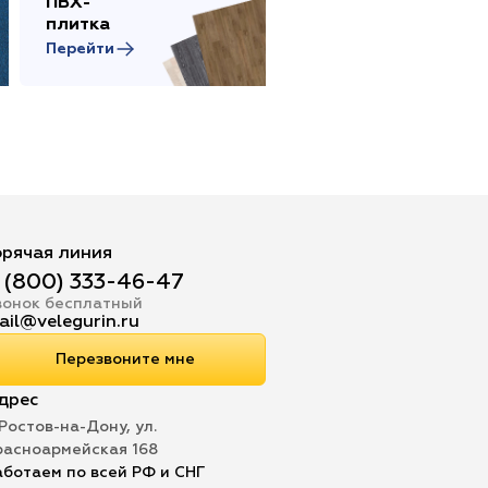
ПВХ-
Сопутствующие
плитка
товары
Перейти
Перейти
орячая линия
 (800) 333-46-47
вонок бесплатный
ail@velegurin.ru
Перезвоните мне
дрес
 Ростов-на-Дону, ул.
расноармейская 168
аботаем по всей РФ и СНГ