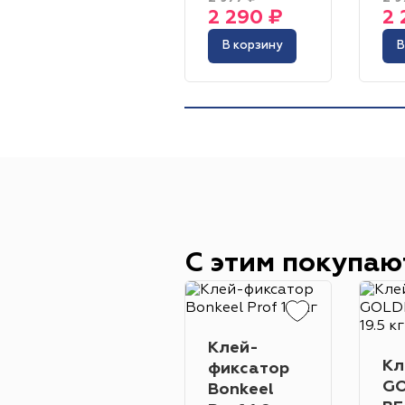
2 290 ₽
2 
В корзину
В
С этим покупаю
Клей-
Кл
фиксатор
GO
Bonkeel