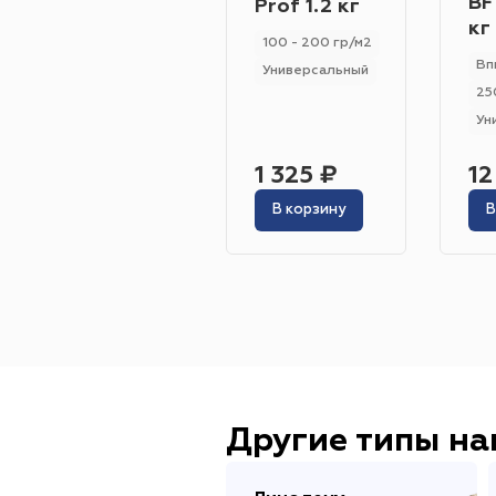
BF
Prof 1.2 кг
кг
100 - 200 гр/м2
Вп
Универсальный
25
Ун
1 325 ₽
12
В корзину
В
Другие типы н