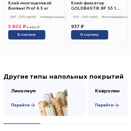
Клей многоцелевой
Клей-фиксатор
Bonkeel Prof 6.5 кг
GOLDBASTIK BF 53 1.2
кг
250 - 270 грм/м2
Универсальный
250 - 270 гр/м2
100 - 200 гр/м2
Впитывающие и н
5 802 ₽
937 ₽
6 382 ₽
В корзину
В корзину
Другие типы напольных покрытий
Линолеум
Ковролин
Перейти
Перейти