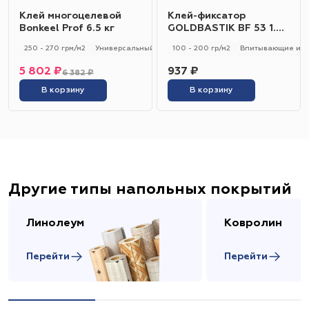
Клей многоцелевой
Клей-фиксатор
Bonkeel Prof 6.5 кг
GOLDBASTIK BF 53 1.2
кг
250 - 270 грм/м2
Универсальный
250 - 270 гр/м2
100 - 200 гр/м2
Впитывающие и н
5 802 ₽
937 ₽
6 382 ₽
В корзину
В корзину
Другие типы напольных покрытий
Линолеум
Ковролин
Перейти
Перейти