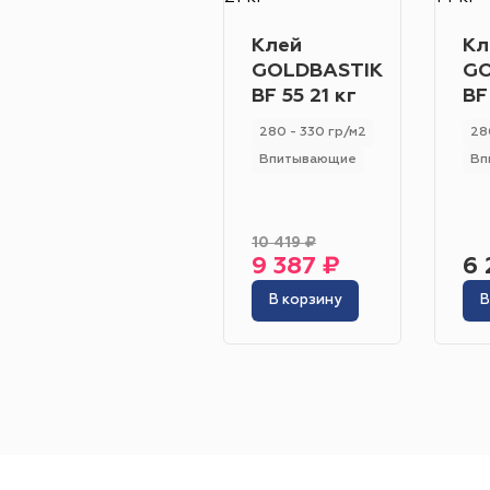
Клей
Кл
GOLDBASTIK
GO
BF 55 21 кг
BF
280 - 330 гр/м2
28
Впитывающие
Вп
10 419 ₽
9 387 ₽
6 
В корзину
В