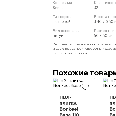
Коллекция
Класс износ
Sensei
32
Тип ворса
Высота вор
Петлевой
3.40 / 6.50 
Вид основания
Размер пли
Битум
50 х 50 см
Информация о технических характеристи
и цвете товара носит справочный характ
публикации сведениях.
Похожие товар
ПВХ-
ПВ
плитка
пл
Bonkeel
Bo
Base 110
Ba