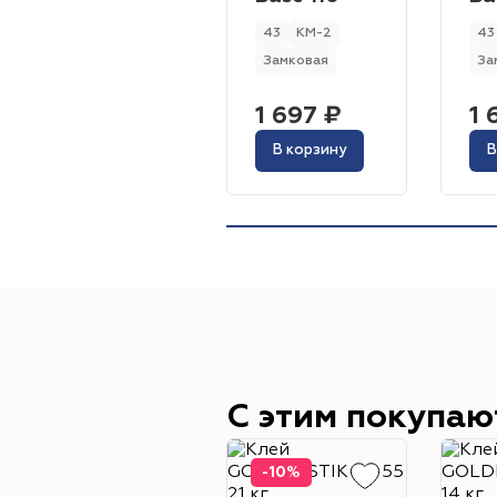
43
КМ-2
43
Замковая
За
1 697 ₽
1 
В корзину
В
С этим покупаю
-10%