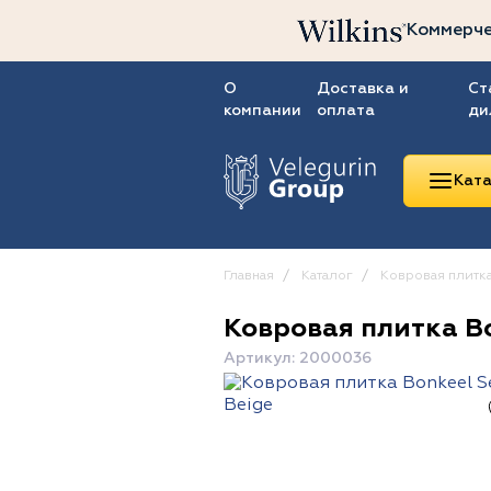
Коммерче
О
Доставка и
Ст
компании
оплата
ди
Ката
Главная
Каталог
Ковровая плитк
Ковровая плитка Bo
Линолеум
Артикул: 2000036
Ковролин
Ковровая плитка
ПВХ-плитка
Сопутствующие
товары