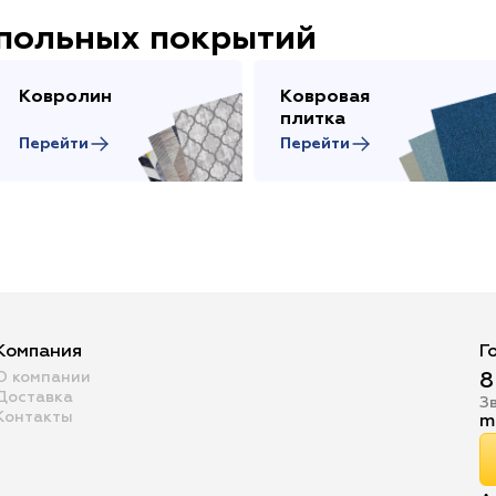
апольных покрытий
Ковролин
Ковровая
плитка
Перейти
Перейти
Компания
Г
О компании
8
Доставка
З
Контакты
m