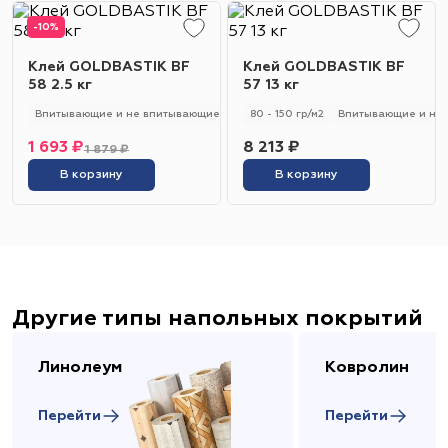
-10%
Клей GOLDBASTIK BF
Клей GOLDBASTIK BF
58 2.5 кг
57 13 кг
Впитывающие и не впитывающие
250 - 280 гр/м2
80 - 150 гр/м2
Универсальный
Впитывающие и не
1 693 ₽
8 213 ₽
1 879 ₽
В корзину
В корзину
Другие типы напольных покрытий
Линолеум
Ковролин
Перейти
Перейти