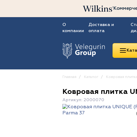
Коммерче
О
Доставка и
Ст
компании
оплата
ди
Ката
Главная
Каталог
Ковровая плитк
Ковровая плитка U
Линолеум
Артикул: 2000070
Ковролин
Ковровая плитка
ПВХ-плитка
Сопутствующие
товары