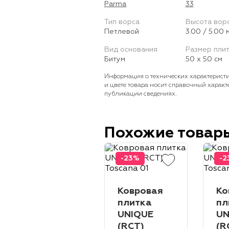
Parma
33
Тип ворса
Высота вор
Петлевой
3.00 / 5.00 
Вид основания
Размер пли
Битум
50 х 50 см
Информация о технических характеристи
и цвете товара носит справочный характ
публикации сведениях.
Похожие товар
-23%
-2
Ковровая
Ко
плитка
пл
UNIQUE
UN
(RCT)
(R