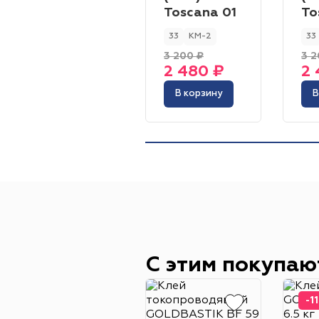
Toscana 01
To
33
КМ-2
33
3 200 ₽
3 2
2 480 ₽
2 
В корзину
В
С этим покупаю
-1