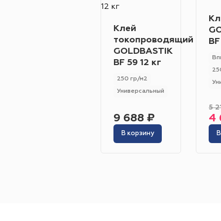
Кл
Клей
GO
токопроводящий
BF
GOLDBASTIK
Вп
BF 59 12 кг
25
250 гр/м2
Ун
Универсальный
5 2
9 688 ₽
4 
В корзину
В