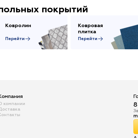
апольных покрытий
Ковролин
Ковровая
плитка
Перейти
Перейти
Компания
Г
О компании
8
Доставка
З
Контакты
m