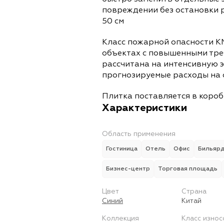
повреждении без остановки 
50 см
Класс пожарной опасности К
объектах с повышенными тре
рассчитана на интенсивную 
прогнозируемые расходы на 
Плитка поставляется в коробк
Характеристики
Область применения
Гостиница
Отель
Офис
Бильяр
Бизнес-центр
Торговая площадь
Цвет
Страна
Синий
Китай
Коллекция
Класс износ