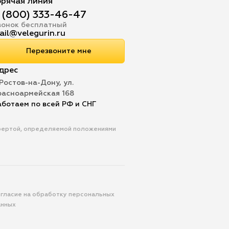
орячая линия
 (800) 333-46-47
вонок бесплатный
ail@velegurin.ru
Перезвоните мне
дрес
 Ростов-на-Дону, ул.
расноармейская 168
аботаем по всей РФ и СНГ
офертой, определяемой положениями
гласие на обработку персональных
анных