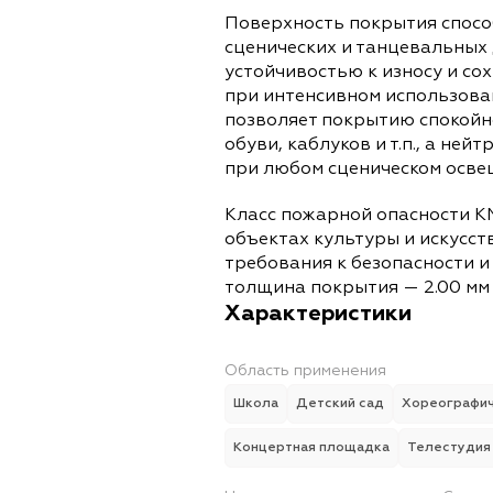
Поверхность покрытия спос
сценических и танцевальных
устойчивостью к износу и со
при интенсивном использова
позволяет покрытию спокойн
обуви, каблуков и т.п., а не
при любом сценическом осве
Класс пожарной опасности К
объектах культуры и искусс
требования к безопасности 
толщина покрытия — 2.00 мм 
Характеристики
Область применения
Школа
Детский сад
Хореографич
Концертная площадка
Телестудия