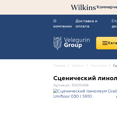
Коммерче
О
Доставка и
Ст
компании
оплата
ди
Ката
Главная
Каталог
Линолеум
Сц
Сценический линоле
Линолеум
Артикул: 3000068
Ковролин
Ковровая плитка
ПВХ-плитка
Сопутствующие
товары