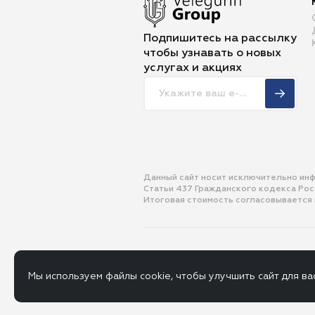
Подпишитесь на рассылку
чтобы
узнавать о новых
услугах и акциях
Данный сайт носит исключительно ин
Статьи 437 Гражданского кодекса Ро
Итоговая стоимость согласовывается
© 2013-2026 ООО «Велегурин Групп»
Политика
Пользова
Мы используем файлы cookie, чтобы улучшить сайт для ва
конфиденциальности
соглашен