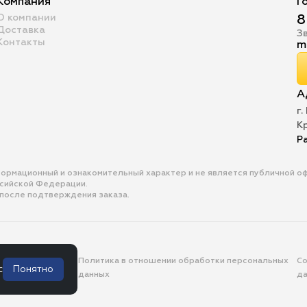
Компания
Г
О компании
8
Доставка
З
Контакты
m
А
г.
К
Р
формационный и ознакомительный характер и не является публичной 
ссийской Федерации.
 после подтверждения заказа.
тельское
Политика в отношении обработки персональных
Со
с
Понятно
ие
данных
д