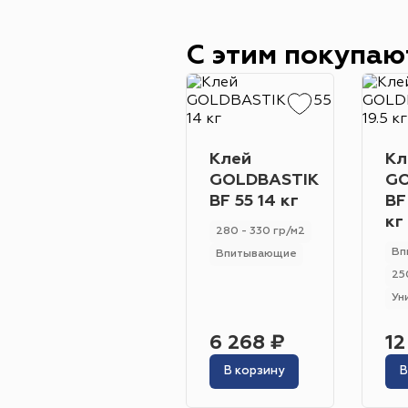
С этим покупаю
Клей
Кл
GOLDBASTIK
GO
BF 55 14 кг
BF
кг
280 - 330 гр/м2
Вп
Впитывающие
25
Ун
6 268 ₽
12
В корзину
В