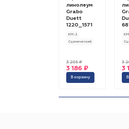
линолеум
ли
Grabo
Gr
Duett
Du
1220_1571
68
КМ-2
КМ
Сценический
Сц
3 205 ₽
3 2
3 186 ₽
3 
В корзину
В