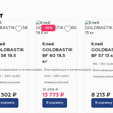
Гетерогенный
Гомогенный
Цвет
т
Серо-синий
Красный
Песочный
Зелёный
Бежевый
Оранжевый
Чёрный
Голубой
-10%
Бирюзовый
Бнж
Пудровый
Коричневый
ей
Клей
Клей
Область применения
LDBASTIK
GOLDBASTIK
GOLDBAS
Гостиница
Отель
Офис
Бизнес-центр
К
 58 19.5
BF 60 19.5
BF 57 13 
кг
Ресторан
Кафе
Торговый центр
Торговая
80 - 150 гр/
итывающие и не впитывающие
Впитывающие и не впитывающие
Впитывающи
Форум
Театр
Выставка
Концертная площ
0 - 280 гр/м2
250 - 280 гр/м2
Универсаль
иверсальный
Универсальный
15 288 ₽
 502 ₽
13 773 ₽
8 213 ₽
 корзину
В корзину
В корзину