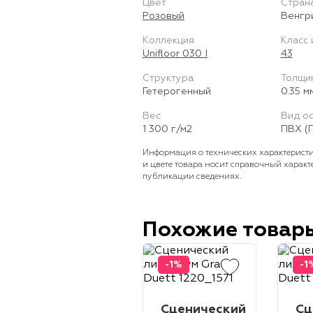
Цвет
Стран
Розовый
Венгр
Коллекция
Класс 
Unifloor 030 I
43
Структура
Толщи
Гетерогенный
0.35 м
Вес
Вид о
1 300 г/м2
ПВХ (
Информация о технических характеристи
и цвете товара носит справочный характ
публикации сведениях.
Похожие товар
-1%
-1
Сценический
Сц