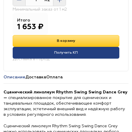
м2
Минимальный заказ от 1 м2
Итого
1 653
₽
В корзину
Получить КП
Доставка в город:
Описание
Доставка
Оплата
Сценический линолеум Rhythm Swing Swing Dance Grey
—
специализированное покрытие для сценических и
танцевальных площадок, обеспечивающее комфорт
эксплуатации, эстетичный внешний вид и надёжную работу
в условиях регулярного использования.
Сценический линолеум Rhythm Swing Swing Dance Grey
можно использовать на сценических площадках любого