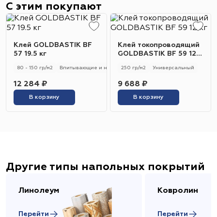
С этим покупают
Клей GOLDBASTIK BF
Клей токопроводящий
57 19.5 кг
GOLDBASTIK BF 59 12
кг
80 - 150 гр/м2
Впитывающие и не впитывающие
250 гр/м2
Универсальный
Универсальный
12 284 ₽
9 688 ₽
В корзину
В корзину
Другие типы напольных покрытий
Линолеум
Ковролин
Перейти
Перейти