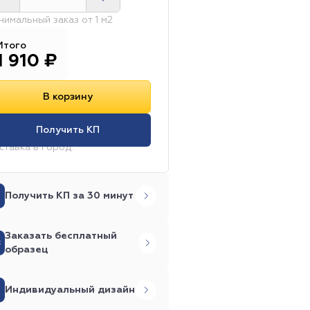
 площадка
Shades
Cloud Orig
нимальный заказ от 1 м2
удия
Accent Flannel
12 шт. / 2.23 м2
Гостиница
Neon
Итого
1 910
₽
esigh 950 Charm
ge - Reissue
Лаборатория
18 шт. / 2.50 м2
Lounge
14 шт. / 3.62 м2
Capture Hazel
В корзину
5.50 мм
thm Swing
3.10 / 6.00 мм
DLV
Minos
Получить КП
80 / 7.90 мм
ставка в город:
м
Офис
Гостиница
2.70 / 6.40 мм
40 м
40 - 45 м
Отель
nce EL5 EV
отеатр
Бильярдная
Получить КП за 30 минут
 м
ильярдная
Ресторан
eo Dance
Школа
Заказать бесплатный
рный
Betap
8.30 / 11.00 мм
Haima
образец
 площадка
Weavers)
4.40 / 7.20 мм
Sportfloor PVC Wood 8.5
Milliken
Киностудия
Индивидуальный дизайн
0 /13.00 мм
Multisport 6.0