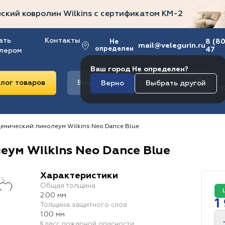
ский ковролин Wilkins
с сертификатом
КМ-2
ать
Контакты
8 (8
Не
mail@velegurin.ru
определен
47
лером
Ваш город Не определен?
лог товаров
Верно
Выбрать другой
Ковролин
Ковровая плитка
енический линолеум Wilkins Neo Dance Blue
Линолеум
Плитка ПВХ
еум Wilkins Neo Dance Blue
Класс износостойкости
Общий вес
Страна
Коллекция
34/43
1 310 г/м2
Россия
Discostar
34 / 43
Польша
Style
1 975 г/м2
34/42
Line
Англия
2 285 г/м2
Rockstars
32/41
Нидерланды
43
1 711 г/м2
Tile
34/41
Бе
P
Характеристики
Общая толщина
Область применения
1 945 г/м2
Германия
Light
Stone
Сербия
2 160 г/м2
Rich
Китай
ROOTS 0.40
1600 г/м2
1 000 г/м2
ROOTS 0.
2.00 мм
Ковровая
1
Больница
Офис
Госучреждение
Концертн
Толщина защитного слоя
Ковролин
плитка
Коллекция
1.00 мм
1 545 г/м2
Adelar Eterna
1390 г/м2
1 510 г/м2
2 200 г/м2
Класс пожарной опасности