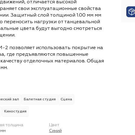
Размер плитки
 движений, отличается высокой
КМ-1
КМ-2
КМ-3
КМ-5
Общая толщина
Состав ворса
храняет свои эксплуатационные свойства
152
4 х 914
4 мм
125
0 х 1 200
0 мм
7.00 / 9.00 мм
5.50 / 7.50 мм
- / 6.00 мм
4.60
нии. Защитный слой толщиной 1.00 мм мм
2.20 мм
100% PA (Полиамид)
6.50 мм
8.50 мм
100% PA SDN (Полиамид)
10 мм
3.20 мм
Вид основания
о переносить нагрузки от танцевальной
0 мм
304
8 х 609
6 мм
125
0 х 600
йтральные цвета будут выгодно смотреться
8.30 мм
Flextex Plus ActionBac (Джут + войлок)
100% SDN iMax (Нейлон)
2.00 мм
2.50 мм
100% PP SD (Полипропи
6.00 мм
100% PР 
1.20 мм
щении.
0 х 1 220
0 мм
180
0 х 1 220
0 мм
19
1.40 мм
Искусственный джут
20% Полиамид
1.90 мм
30% РА (Полиамид)
Войлок
Powerback
70% РР (П
A
М-2 позволяет использовать покрытие на
196
0 х 1 320
0 мм
329
0 х 659
0 мм
Вес
тва, где предъявляются повышенные
Натуральный джут
100% Solution Dyed Nylon
Искусственный джут+войлок
100% PA SDX (Полиами
и качеству отделочных материалов. Общая
2 500 г/м2
0 мм
178
4 200 г/м2
0 х 1 219
0 мм
2 800 г/м2
303
4 070 г/
0 х 607
Ширина
мм.
100% PA SD (Полиамид)
100% PP (Полипропилен)
2 300 г/м2
08 / 1
0 х 1 220
00 м
0 мм
5 100 г/м2
4
305
00 м
6 200 г/м2
0 х 610
67 / 0
0 мм
1
4 980 г/м
00 / 3
Вид основания
Толщина защитного слоя
3 600 г/м2
00 м
EcoFlex™
3
Битум
0
4 000 г/м2
00 / 2
EcoBase
00 м
3 300 г/м2
ProBase
8 / 1
4 700 г/
00 / 1
-
0.55 мм
0.70 мм
0.30 мм
0.40 мм
еский зал
Балетная студия
Сцена
3 500 г/м2
1
ПВХ (Поливинилхлорид)
00 м
0
80 / 1
00 / 1
20 м
4
0
Вес
Киностудия
Вид основания
Вес ворса (Плотность)
Класс пожарной опасности
8 333 г/м2
8 072 г/м2
4 900 г/м2
7 145 г/м2
ПЭ (Полиэстр)
1 200 г/м2
КМ-3
КМ-2
950 г/м2
КМ-5
Полимер-каучук
КМ-4
1 000 г/м2
ПВХ (Поливин
800 г/м2
ая толщина
Цвет
7 322 г/м2
5 600 г/м2
6 278 г/м2
6 500 г/м
 мм
Синий
Класс износостойкости
Пена
600 г/м2
Графит
1 395 г/м2
Пена + PES (Полиэстер)
450 г/м2
575 г/м2
1