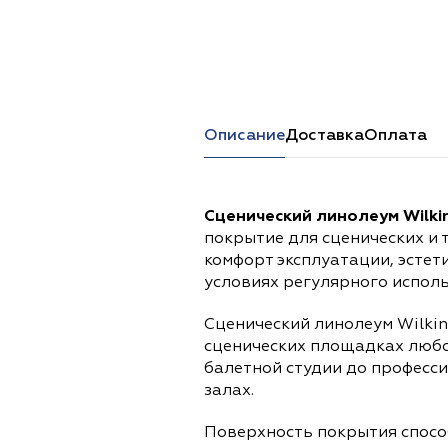
Перейти в каталог
Описание
Доставка
Оплата
Сценический линолеум Wilki
покрытие для сценических и
комфорт эксплуатации, эсте
условиях регулярного исполь
Сценический линолеум Wilkin
сценических площадках любо
балетной студии до професс
залах.
Поверхность покрытия спос