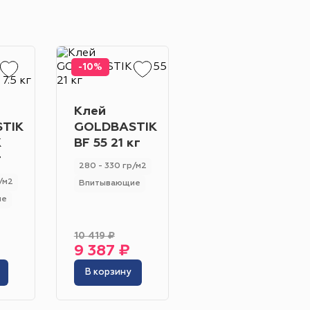
-10%
Жёлтый
Серый
Розовый
Белый
Клей
Клей
TIK
GOLDBASTIK
GOLDBASTIK
X
BF 55 21 кг
BF 58 19.5
г
кг
280 - 330 гр/м2
инотеатр
Бильярдная
/м2
Впитывающие и не вп
Впитывающие
ие
250 - 280 гр/м2
 площадь
Сцена
Универсальный
адка
10 419 ₽
9 387 ₽
12 502 ₽
В корзину
В корзину