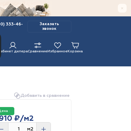
00) 333-46-
Заказать
звонок
Кабинет дилера
Сравнение
Избранное
Корзина
Добавить в сравнение
льгия
ine
1 900 г/м2
33
Base
42
Франция
Wood
32
Цена :
55
2 420 г/м2
Adelar Solida
 910 ₽/м2
ая площадка
Линолеум
1 830 г/м2
м2