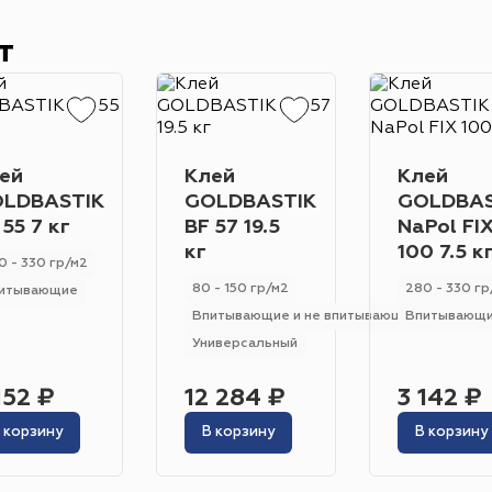
Класс износостойкости
Гетерогенный
Гомогенный
31
32
23
33
22
21
т
Цвет
Серо-синий
Красный
Песочный
Зелёный
Бежевый
Оранжевый
Чёрный
Голубой
ей
Клей
Клей
LDBASTIK
GOLDBASTIK
GOLDBAS
Бирюзовый
Бнж
Пудровый
Коричневый
 55 7 кг
BF 57 19.5
NaPol FI
Область применения
кг
100 7.5 к
0 - 330 гр/м2
Гостиница
Отель
Офис
Бизнес-центр
К
80 - 150 гр/м2
280 - 330 гр
итывающие
Впитывающие и не впитывающие
Впитывающ
Ресторан
Кафе
Торговый центр
Торговая
Универсальный
Форум
Театр
Выставка
Концертная площ
152 ₽
12 284 ₽
3 142 ₽
 корзину
В корзину
В корзину