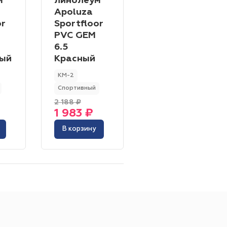
м
линолеум
Apoluza
0.80 мм
1.00 мм
Apoluza
атр
Кинотеатр
Sportfloor
or
Sportfloor
Dance 01
2.50 мм
2.35 мм
лощадь
PVC GEM
КМ-2
6.5
й
Иглопробивной
Сценический
ый
Красный
Спортивный
КМ-2
Спортивный
рный
Зелёный
2 188 ₽
2 135 ₽
Forbo
BIG
Меринос
Белый
Красный
1 983 ₽
1 935 ₽
28 м
33 м
23 м
s
Radici
Зартекс
В корзину
В корзину
 / 40 м
30 / 35 м
Выставочный