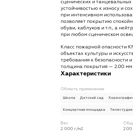
сценических и танцевальных
устойчивостью к износу и со
при интенсивном использова
позволяет покрытию спокойн
обуви, каблуков и т.п., а не
при любом сценическом осве
Класс пожарной опасности К
объектах культуры и искусс
требования к безопасности 
толщина покрытия — 2.00 мм 
Характеристики
Область применения
Школа
Детский сад
Хореографич
Концертная площадка
Телестудия
Вес
Общ
2 000 г/м2
2.00