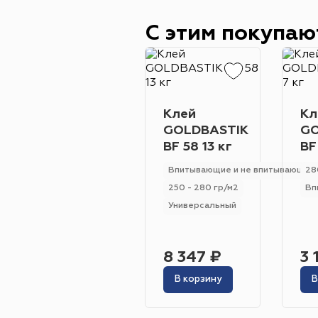
С этим покупаю
Клей
Кл
GOLDBASTIK
GO
BF 58 13 кг
BF
Впитывающие и не впитывающие
28
250 - 280 гр/м2
Вп
Универсальный
8 347 ₽
3 
В корзину
В