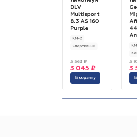
линолеум
ли
DLV
Ge
Multisport
Mi
8.3 AS 160
Af
Purple
44
Am
КМ-2
КМ
Спортивный
Ко
3 563 ₽
3 9
3 045 ₽
3 
В корзину
В