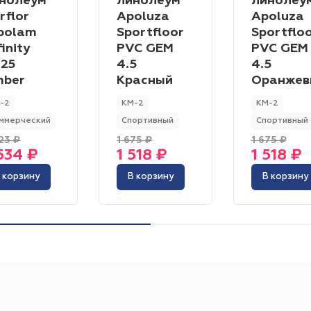
нолеум
линолеум
линолеу
1.40 мм
0.65 мм
1.60 мм
1.20 мм
0.70 мм
rflor
Apoluza
Apoluza
Гостиница
Отель
Офис
Бильярдная
Те
Общая толщина
100% PP (Полипропилен)
polam
Sportfloor
Sportflo
0.35 мм
0.50 мм
2.00 мм
0.60 мм
0.40 мм
Тип ворса
3.00 мм
4.00 мм
3.50 мм
2.10 мм
3.60 мм
Кафе
Ресторан
Бизнес-центр
Торговая п
finity
PVC GEM
PVC GEM
Назначение
25
4.5
4.5
Разрезной
Разноуровневый
Комбинированны
5.00 мм
Торговый центр
ber
Красный
Оранжев
Сценический
Коммерческий
Медицинский
Фаска
Микротафтинг петлевой
Циновка
Петлевой
Цвет
-2
КМ-2
КМ-2
Токопроводящий
Полукоммерческий
Фабрика
4V
Микрофаска
Нет
ммерческий
Спортивный
Спортивный
Бежевый
Серый
Коричневый
Синий
Чё
Длина
23 ₽
1 675 ₽
1 675 ₽
Haima
Carus
Betap
Sintelon
Balsan
Оранжевый
Фиолетовый
Розовый
Жёлтый
534 ₽
1 518 ₽
1 518 ₽
15 м
25 м
20
50 м
20 м
26
50 м
Нева Тафт
Технолайн
ITC
Standart Carpet
 корзину
В корзину
В корзину
Голубой
22 м
27 / 30 м
30 м
26 м
35 / 37 м
35
Balta
Condor
Страна
Назначение
Россия
Венгрия
Китай
Индия
Франция
Коммерческий
Полукоммерческий
Бытовой
Класс пожарной опасности
Класс пожарной опасности
КМ-2
КМ-5
КМ-1
КМ-5
КМ-3
КМ-2
Структура