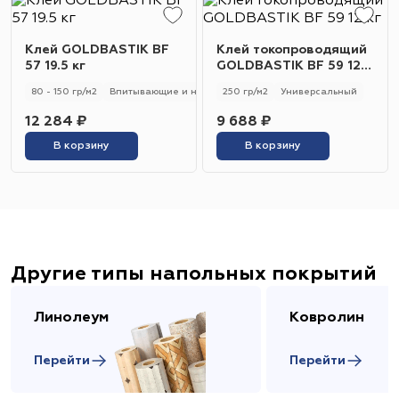
Клей GOLDBASTIK BF
Клей токопроводящий
57 19.5 кг
GOLDBASTIK BF 59 12
кг
80 - 150 гр/м2
Впитывающие и не впитывающие
250 гр/м2
Универсальный
Универсальный
12 284 ₽
9 688 ₽
В корзину
В корзину
Другие типы напольных покрытий
Линолеум
Ковролин
Перейти
Перейти