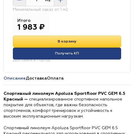
м2
Минимальный заказ от 1 м2
Итого
1 983
₽
В корзину
Получить КП
Доставка в город:
Описание
Доставка
Оплата
Спортивный линолеум Apoluza Sportfloor PVC GEM 6.5
Красный —
специализированное спортивное напольное
покрытие для объектов, где важны безопасность
спортсменов, комфорт тренировок и устойчивость к
высоким эксплуатационным нагрузкам.
Спортивный линолеум Apoluza Sportfloor PVC GEM 6.5
Красный рекомендуется для использования в спортивных