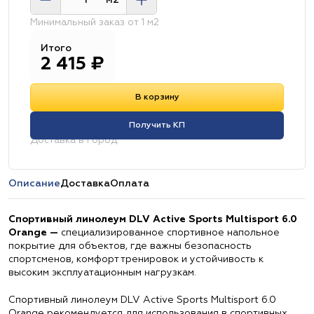
м2
Минимальный заказ от 1 м2
Итого
2 415
₽
В корзину
Получить КП
Доставка в город:
Описание
Доставка
Оплата
Спортивный линолеум DLV Active Sports Multisport 6.0
Orange —
специализированное спортивное напольное
покрытие для объектов, где важны безопасность
спортсменов, комфорт тренировок и устойчивость к
высоким эксплуатационным нагрузкам.
Спортивный линолеум DLV Active Sports Multisport 6.0
Orange рекомендуется для использования в спортивных