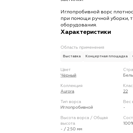
Иглопробивной ворс плотнос
при помощи ручной уборки, т
оборудования.
Характеристики
Область применения
Выставка
Концертная площадка
Цвет
Стра
Чёрный
Бель
Коллекция
Клас
Aurora
22
Тип ворса
Вес 
Иглопробивной
-
Высота ворса / Общая
Сост
высота
100%
- / 2.50 мм