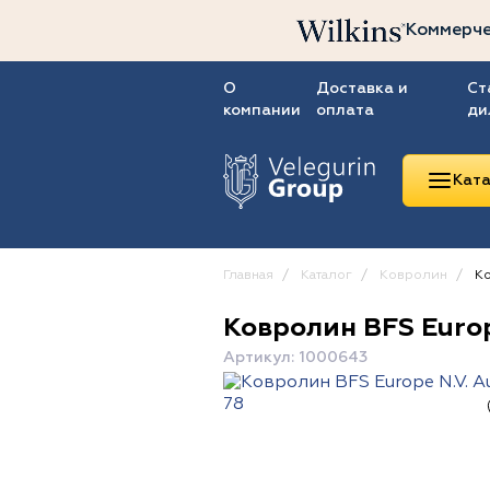
Коммерче
О
Доставка и
Ст
компании
оплата
ди
Ката
Главная
Каталог
Ковролин
Ко
Ковролин BFS Europ
Линолеум
Артикул: 1000643
Ковролин
Ковровая плитка
ПВХ-плитка
Сопутствующие
товары