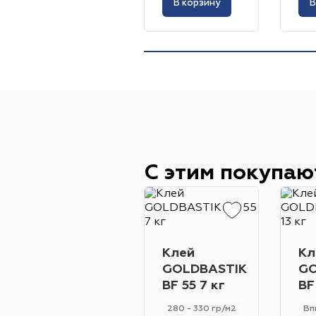
В корзину
В
С этим покупаю
Клей
Кл
GOLDBASTIK
GO
BF 55 7 кг
BF
280 - 330 гр/м2
Вп