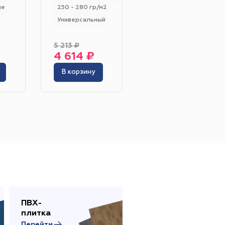
250 - 270 грм/м2
ие
250 - 280 гр/м2
Универсальный
Универсальный
250 - 270 гр/м2
5 213 ₽
Жёлтый
Серый
4 614 ₽
2 479 ₽
Розовый
Белый
В корзину
В корзину
инотеатр
Бильярдная
 площадь
Сцена
адка
ПВХ-
Сопутствующие
плитка
товары
Перейти
Перейти