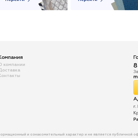
Компания
Г
О компании
8
Доставка
З
Контакты
m
А
г.
К
Р
формационный и ознакомительный характер и не является публичной 