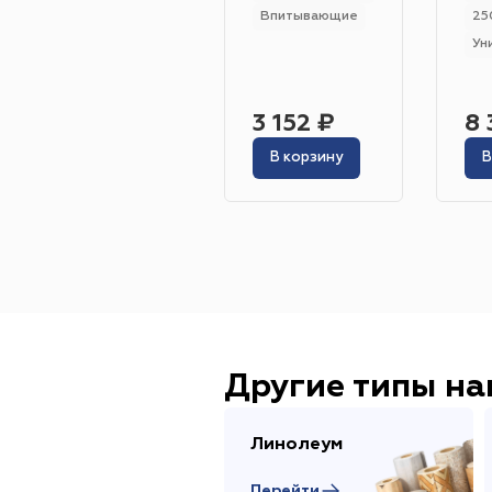
Впитывающие
25
Ун
3 152 ₽
8 
В корзину
В
Другие типы н
Линолеум
Перейти