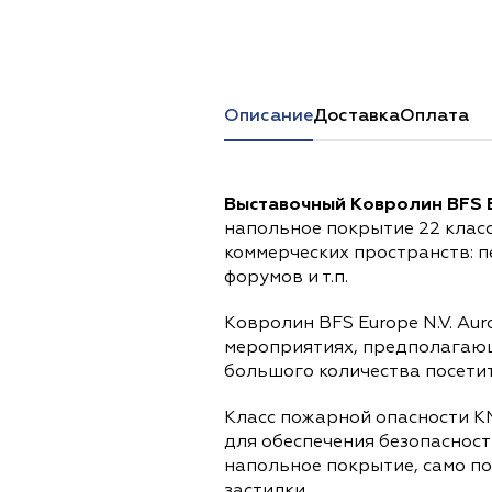
Перейти в каталог
Описание
Доставка
Оплата
Выставочный Ковролин BFS E
напольное покрытие 22 клас
коммерческих пространств: 
форумов и т.п.
Ковролин BFS Europe N.V. Au
мероприятиях, предполагаю
большого количества посетит
Класс пожарной опасности КМ
для обеспечения безопасност
напольное покрытие, само п
застилки.