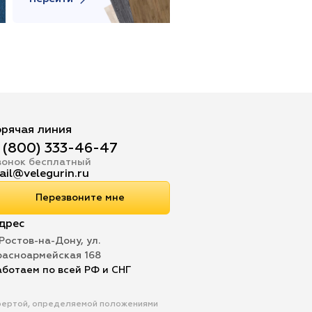
орячая линия
 (800) 333-46-47
вонок бесплатный
ail@velegurin.ru
Перезвоните мне
дрес
 Ростов-на-Дону, ул.
расноармейская 168
аботаем по всей РФ и СНГ
офертой, определяемой положениями