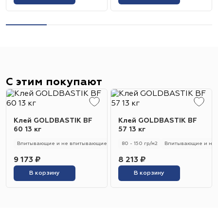
С этим покупают
Клей GOLDBASTIK BF
Клей GOLDBASTIK BF
60 13 кг
57 13 кг
Впитывающие и не впитывающие
250 - 280 гр/м2
80 - 150 гр/м2
Универсальный
Впитывающие и не
9 173 ₽
8 213 ₽
В корзину
В корзину