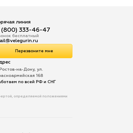
орячая линия
 (800) 333-46-47
вонок бесплатный
ail@velegurin.ru
Перезвоните мне
дрес
 Ростов-на-Дону, ул.
расноармейская 168
аботаем по всей РФ и СНГ
офертой, определяемой положениями