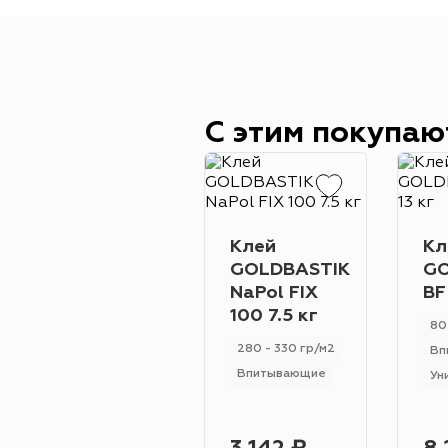
С этим покупаю
Клей
Кл
GOLDBASTIK
GO
NaPol FIX
BF
100 7.5 кг
80
280 - 330 гр/м2
Вп
Впитывающие
Ун