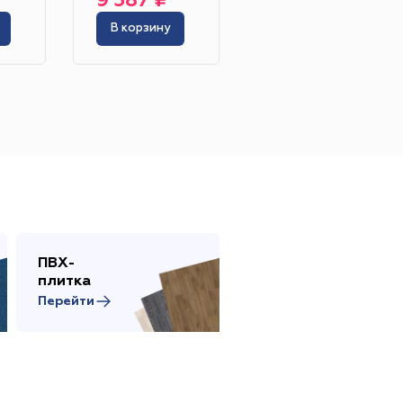
9 387 ₽
6 246 ₽
В корзину
В корзину
Жёлтый
Серый
Розовый
Белый
инотеатр
Бильярдная
ПВХ-
Сопутствующие
 площадь
Сцена
плитка
товары
Перейти
Перейти
адка