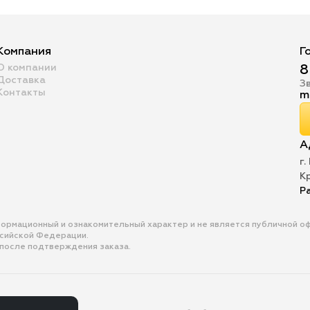
Компания
Г
О компании
8
Доставка
З
Контакты
m
А
г.
К
Р
формационный и ознакомительный характер и не является публичной 
ссийской Федерации.
 после подтверждения заказа.