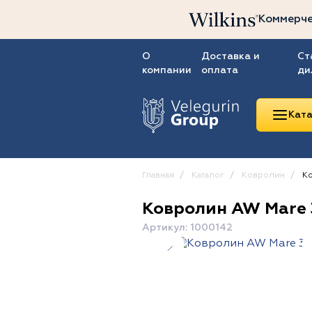
Коммерче
О
Доставка и
Ст
компании
оплата
ди
Ката
Главная
Каталог
Ковролин
Ко
Ковролин AW Mare 
Линолеум
Артикул: 1000142
Ковролин
Ковровая плитка
ПВХ-плитка
Сопутствующие
товары