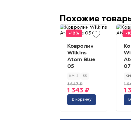
Похожие товар
-18%
-1
Ковролин
Ко
Wilkins
Wi
Atom Blue
At
05
07
КМ-2
33
КМ
1 647 ₽
1 6
1 343 ₽
1 
В корзину
В