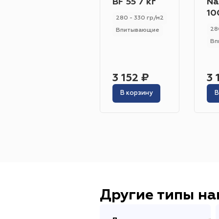
BF 55 7 кг
Na
10
280 - 330 гр/м2
28
Впитывающие
Вп
3 152 ₽
3 
В корзину
В
Другие типы н