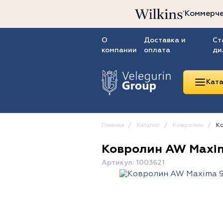
Коммерче
О
Доставка и
Ст
компании
оплата
ди
Ката
Главная
Каталог
Ковролин
Ко
Ковролин AW Maxi
Линолеум
Артикул: 1003621
Ковролин
Ковровая плитка
ПВХ-плитка
Сопутствующие
товары