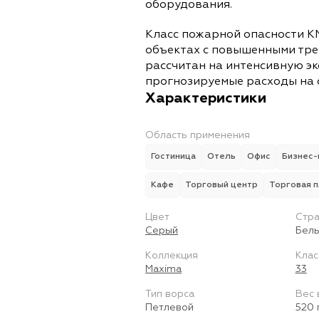
оборудования.
Класс пожарной опасности К
объектах с повышенными тре
рассчитан на интенсивную э
прогнозируемые расходы на 
Характеристики
Область применения
Гостиница
Отель
Офис
Бизнес-
Кафе
Торговый центр
Торговая 
Цвет
Стра
Серый
Бель
Коллекция
Клас
Maxima
33
Тип ворса
Вес 
Петлевой
520 