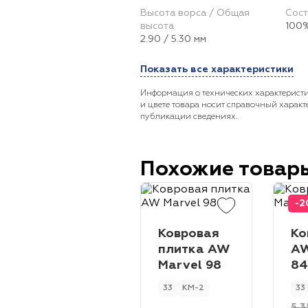
Высота ворса / Общая
Сост
высота
100%
2.90 / 5.30 мм
Показать все характеристики
Информация о технических характеристи
и цвете товара носит справочный характ
публикации сведениях.
Похожие товар
-
Ковровая
Ко
плитка AW
A
Marvel 98
8
33
КМ-2
33
5 3