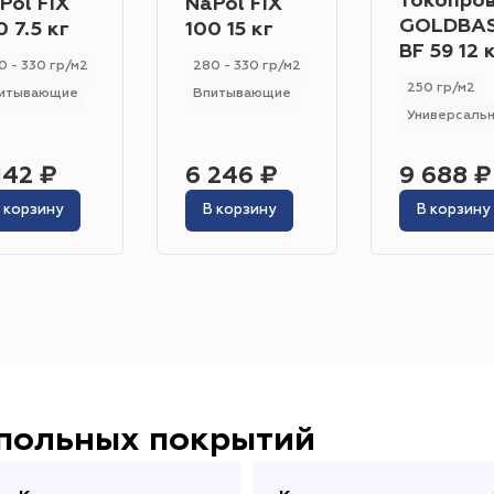
токопро
Pol FIX
NaPol FIX
Гетерогенный
Гомогенный
GOLDBAS
Цвет
0 7.5 кг
100 15 кг
BF 59 12 
Серо-синий
Красный
Песочный
Зелёный
0 - 330 гр/м2
280 - 330 гр/м2
250 гр/м2
итывающие
Впитывающие
Бежевый
Оранжевый
Чёрный
Голубой
Универсаль
Бирюзовый
Бнж
Пудровый
Коричневый
142 ₽
6 246 ₽
9 688 ₽
Область применения
 корзину
В корзину
В корзину
Гостиница
Отель
Офис
Бизнес-центр
К
Ресторан
Кафе
Торговый центр
Торговая
Форум
Театр
Выставка
Концертная площ
апольных покрытий