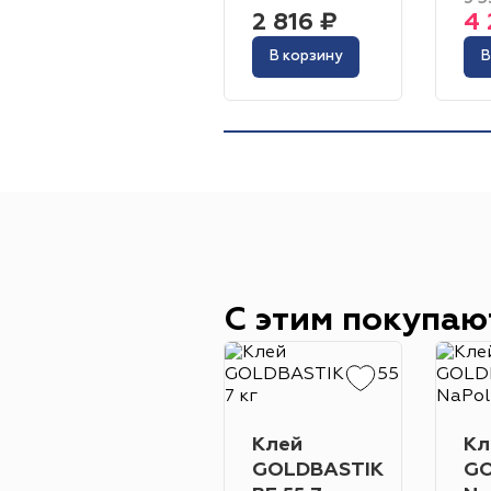
2 816 ₽
4 
В корзину
В
С этим покупаю
Клей
Кл
GOLDBASTIK
GO