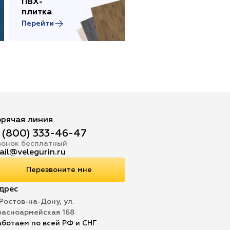
ПВХ-
Сопутствующие
плитка
товары
Перейти
Перейти
орячая линия
 (800) 333-46-47
вонок бесплатный
ail@velegurin.ru
Перезвоните мне
дрес
 Ростов-на-Дону, ул.
расноармейская 168
аботаем по всей РФ и СНГ