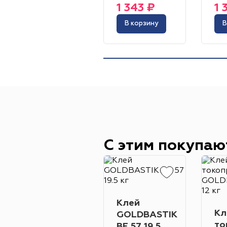
1 343 ₽
1 
В корзину
В
С этим покупаю
Клей
Кл
GOLDBASTIK
то
BF 57 19.5