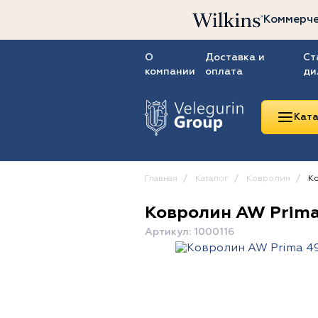
Коммерче
О
Доставка и
Ст
компании
оплата
ди
Ката
Главная
Каталог
Ковролин
Ко
Ковролин AW Prima
Линолеум
Артикул: 1000116
Ковролин
Ковровая плитка
ПВХ-плитка
Сопутствующие
товары