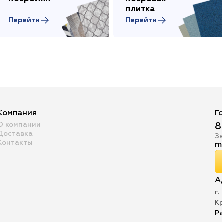
плитка
Перейти
Перейти
Компания
Г
О компании
8
Доставка
З
Контакты
m
А
г.
К
Р