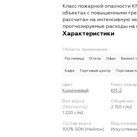
Класс пожарной опасности К
объектах с повышенными тре
рассчитан на интенсивную э
прогнозируемые расходы на 
Характеристики
Область применения
Гостиница
Отель
Офис
Бизнес-
Кафе
Торговый центр
Торговая 
Цвет
Класс пожа
Коричневый
КМ-2
Вес ворса
Общий вес
(Плотность)
2 150 г/м2
1 220 г/м2
Состав ворса
Вид основа
100% SDN (Нейлон)
Искусствен