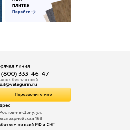
плитка
товары
Перейти
Перейти
орячая линия
 (800) 333-46-47
вонок бесплатный
ail@velegurin.ru
Перезвоните мне
дрес
 Ростов-на-Дону, ул.
расноармейская 168
аботаем по всей РФ и СНГ