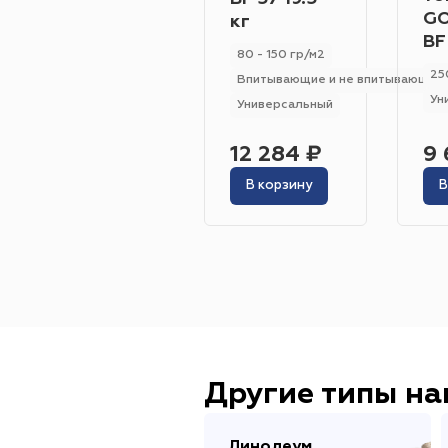
GO
кг
BF
80 - 150 гр/м2
25
Впитывающие и не впитывающие
Ун
Универсальный
12 284 ₽
9 
В корзину
В
Другие типы н
Линолеум