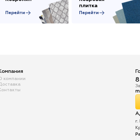
плитка
Перейти
Перейти
Компания
Г
О компании
8
Доставка
З
Контакты
m
А
г.
К
Р