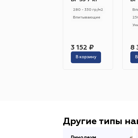
280 - 330 гр/м2
Вп
Впитывающие
25
Ун
3 152 ₽
8 
В корзину
В
Другие типы н
Линолеум