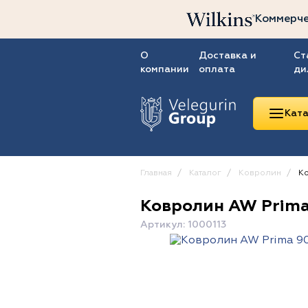
Коммерче
О
Доставка и
Ст
компании
оплата
ди
Ката
Главная
Каталог
Ковролин
Ко
Ковролин AW Prima
Линолеум
Артикул: 1000113
Ковролин
Ковровая плитка
ПВХ-плитка
Сопутствующие
товары