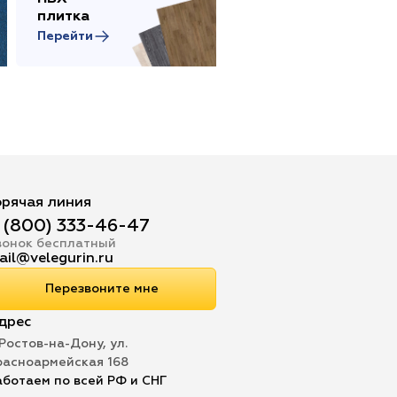
плитка
товары
Перейти
Перейти
орячая линия
 (800) 333-46-47
вонок бесплатный
ail@velegurin.ru
Перезвоните мне
дрес
 Ростов-на-Дону, ул.
расноармейская 168
аботаем по всей РФ и СНГ