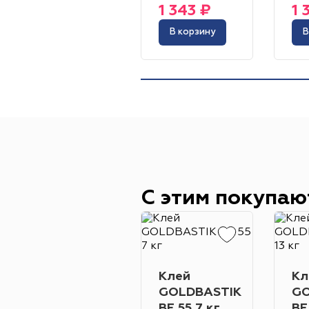
1 343 ₽
1 
В корзину
В
С этим покупаю
Клей
Кл
GOLDBASTIK
GO
BF 55 7 кг
BF