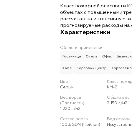
Класс пожарной опасности К
объектах с повышенными тре
рассчитан на интенсивную э
прогнозируемые расходы на 
Характеристики
Область применения
Гостиница
Отель
Офис
Бизнес-
Кафе
Торговый центр
Торговая 
Цвет
Класс пожа
Серый
КМ-2
Вес ворса
Общий вес
(Плотность)
2 150 г/м2
1 220 г/м2
Состав ворса
Вид основа
100% SDN (Нейлон)
Искусствен