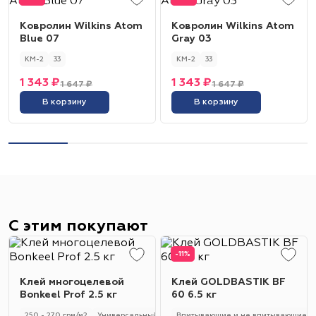
Ковролин Wilkins Atom
Ковролин Wilkins Atom
Blue 07
Gray 03
КМ-2
33
КМ-2
33
1 343 ₽
1 343 ₽
1 647 ₽
1 647 ₽
В корзину
В корзину
С этим покупают
-11%
Клей многоцелевой
Клей GOLDBASTIK BF
Bonkeel Prof 2.5 кг
60 6.5 кг
250 - 270 грм/м2
Универсальный
250 - 270 гр/м2
Впитывающие и не впитывающие