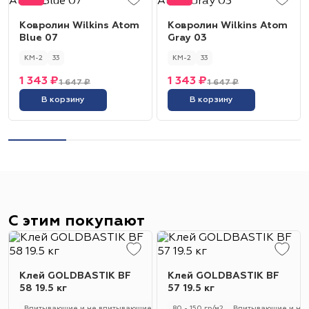
Ковролин Wilkins Atom
Ковролин Wilkins Atom
Blue 07
Gray 03
КМ-2
33
КМ-2
33
1 343 ₽
1 343 ₽
1 647 ₽
1 647 ₽
В корзину
В корзину
С этим покупают
Клей GOLDBASTIK BF
Клей GOLDBASTIK BF
58 19.5 кг
57 19.5 кг
Впитывающие и не впитывающие
250 - 280 гр/м2
80 - 150 гр/м2
Универсальный
Впитывающие и не