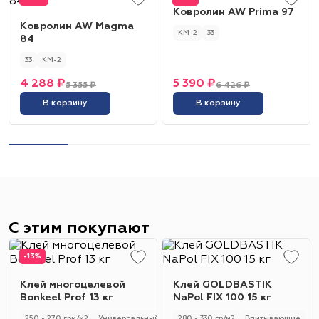
Ковролин AW Prima 97
Ковролин AW Magma
КМ-2
33
84
33
КМ-2
4 288 ₽
5 390 ₽
5 355 ₽
6 426 ₽
В корзину
В корзину
С этим покупают
-13%
Клей многоцелевой
Клей GOLDBASTIK
Bonkeel Prof 13 кг
NaPol FIX 100 15 кг
250 - 270 грм/м2
Универсальный
250 - 270 гр/м2
280 - 330 гр/м2
Впитывающие