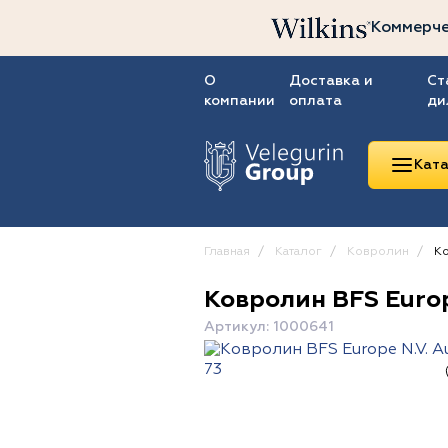
Коммерче
О
Доставка и
Ст
компании
оплата
ди
Ката
Главная
Каталог
Ковролин
Ко
Ковролин BFS Europ
Линолеум
Артикул: 1000641
Ковролин
Ковровая плитка
ПВХ-плитка
Сопутствующие
товары