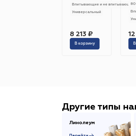
80
Впитывающие и не впитывающие
Вп
Универсальный
Ун
8 213 ₽
12
В корзину
В
Другие типы н
Линолеум
Перейти