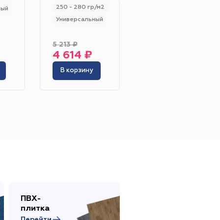
250 - 280 гр/м2
250 - 280 гр/м2
ный
Универсальный
Универсальный
5 213 ₽
1 879 ₽
Жёлтый
Серый
4 614 ₽
1 693 ₽
Розовый
Белый
В корзину
В корзину
инотеатр
Бильярдная
 площадь
Сцена
адка
ПВХ-
Сопутствующие
плитка
товары
Перейти
Перейти