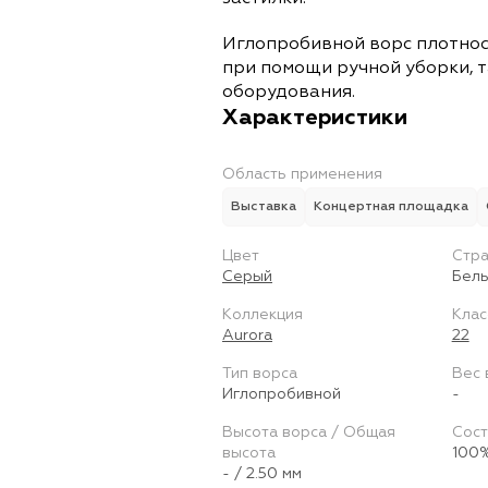
Иглопробивной ворс плотнос
при помощи ручной уборки, т
оборудования.
Характеристики
Область применения
Выставка
Концертная площадка
Цвет
Стра
Серый
Бель
Коллекция
Клас
Aurora
22
Тип ворса
Вес 
Иглопробивной
-
Высота ворса / Общая
Сост
высота
100%
- / 2.50 мм