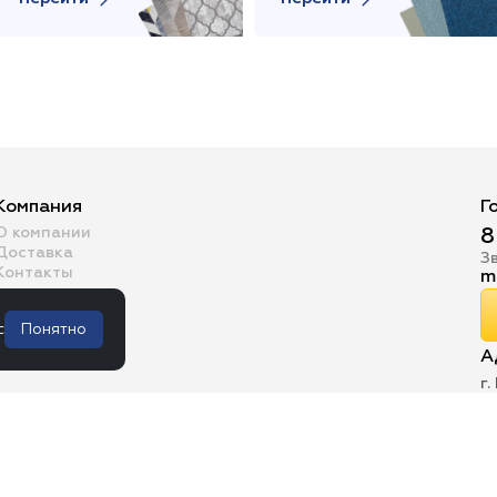
Компания
Г
О компании
8
Доставка
З
Контакты
m
с
Понятно
А
г.
К
Р
формационный и ознакомительный характер и не является публичной 