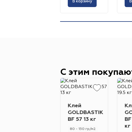
В корзину
В
С этим покупаю
Клей
Кл
GOLDBASTIK
GO
BF 57 13 кг
BF
кг
80 - 150 гр/м2