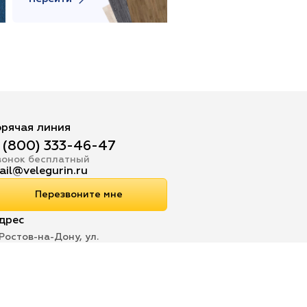
орячая линия
 (800) 333-46-47
вонок бесплатный
ail@velegurin.ru
Перезвоните мне
дрес
 Ростов-на-Дону, ул.
расноармейская 168
аботаем по всей РФ и СНГ
офертой, определяемой положениями