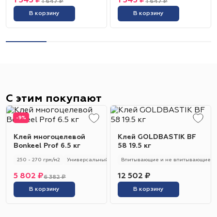
1 343 ₽
1 343 ₽
1 647 ₽
1 647 ₽
В корзину
В корзину
С этим покупают
-9%
Клей многоцелевой
Клей GOLDBASTIK BF
Bonkeel Prof 6.5 кг
58 19.5 кг
250 - 270 грм/м2
Универсальный
250 - 270 гр/м2
Впитывающие и не впитывающие
5 802 ₽
12 502 ₽
6 382 ₽
В корзину
В корзину