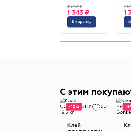
1 647 ₽
1 6
1 343 ₽
1 
В корзину
В
С этим покупаю
-10%
-9
Клей
Кл