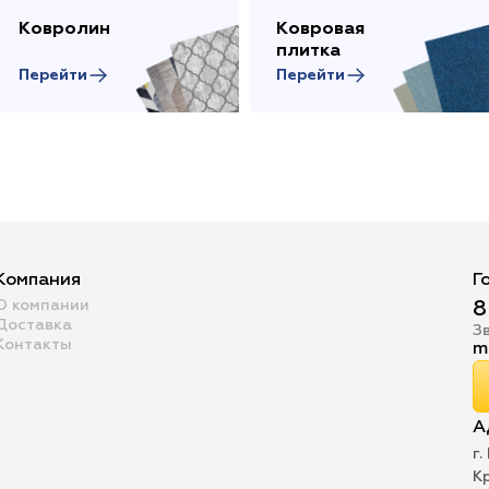
Ковролин
Ковровая
плитка
Перейти
Перейти
Компания
Г
О компании
8
Доставка
З
Контакты
m
А
г.
К