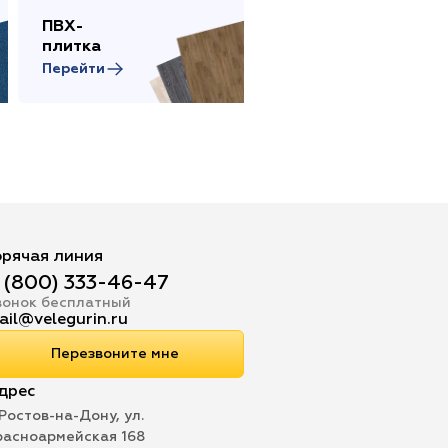
ПВХ-
Сопутствующие
плитка
товары
Перейти
Перейти
орячая линия
 (800) 333-46-47
вонок бесплатный
ail@velegurin.ru
Перезвоните мне
дрес
 Ростов-на-Дону, ул.
расноармейская 168