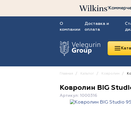
Коммерче
О
Доставка и
Ст
компании
оплата
ди
Ката
Главная
Каталог
Ковролин
Ко
Ковролин BIG Studi
Линолеум
Артикул: 1000316
Ковролин
Ковровая плитка
ПВХ-плитка
Сопутствующие
товары