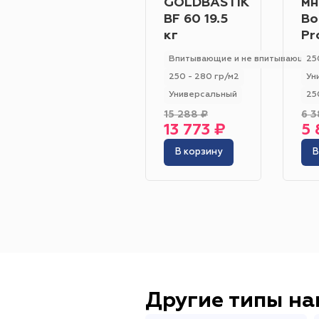
GOLDBASTIK
мн
BF 60 19.5
Bo
кг
Pr
Впитывающие и не впитывающие
25
250 - 280 гр/м2
Ун
Универсальный
25
15 288 ₽
6 3
13 773 ₽
5 
В корзину
В
Другие типы н