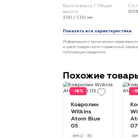
Высота ворса / Общая
Сост
высота
100%
3.00 / 5.00 мм
Показать все характеристики
Информация о технических характеристи
и цвете товара носит справочный характ
публикации сведениях.
Похожие товар
-18%
-1
Ковролин
Ко
Wilkins
Wi
Atom Blue
At
05
07
КМ-2
33
КМ