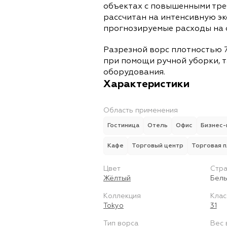
объектах с повышенными тре
рассчитан на интенсивную э
прогнозируемые расходы на 
Разрезной ворс плотностью 7
при помощи ручной уборки, т
оборудования.
Характеристики
Область применения
Гостиница
Отель
Офис
Бизнес-
Кафе
Торговый центр
Торговая 
Цвет
Стра
Жёлтый
Бель
Коллекция
Клас
Tokyo
31
Тип ворса
Вес 