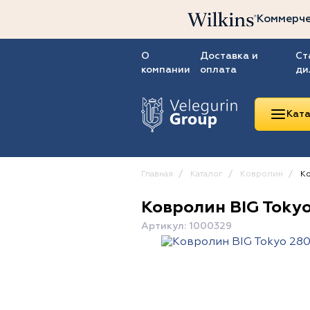
Коммерче
О
Доставка и
Ст
компании
оплата
ди
Ката
Главная
Каталог
Ковролин
Ко
Ковролин BIG Tokyo
Линолеум
Артикул: 1000329
Ковролин
Ковровая плитка
ПВХ-плитка
Сопутствующие
товары