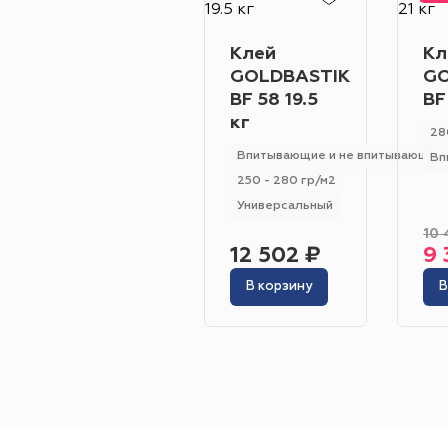
Клей
Кл
GOLDBASTIK
GO
BF 58 19.5
BF
кг
28
Впитывающие и не впитывающие
Вп
250 - 280 гр/м2
Универсальный
10 
12 502 ₽
9 
В корзину
В