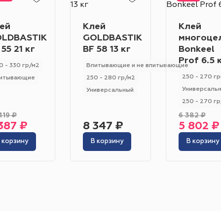
Класс износостойкости
Гетерогенный
Гомогенный
31
32
23
33
22
21
ей
Клей
Клей
Цвет
LDBASTIK
GOLDBASTIK
многоце
 55 21 кг
BF 58 13 кг
Bonkeel
Серо-синий
Красный
Песочный
Зелёный
Prof 6.5 
0 - 330 гр/м2
Впитывающие и не впитывающие
Бежевый
Оранжевый
Чёрный
Голубой
250 - 270 г
итывающие
250 - 280 гр/м2
Универсаль
Универсальный
Бирюзовый
Бнж
Пудровый
Коричневый
250 - 270 гр
Область применения
419 ₽
6 382 ₽
Гостиница
Отель
Офис
Бизнес-центр
К
387 ₽
8 347 ₽
5 802 ₽
 корзину
В корзину
В корзину
Ресторан
Кафе
Торговый центр
Торговая
Форум
Театр
Выставка
Концертная площ