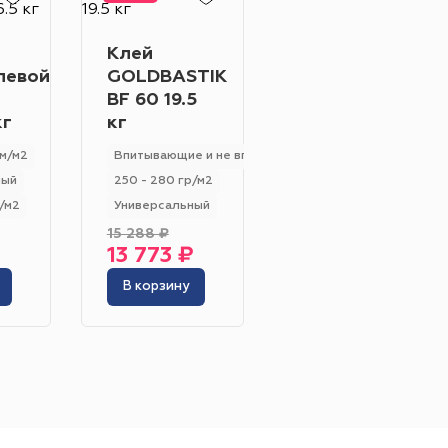
Клей-
Клей
фиксатор
левой
GOLDBASTIK
Bonkeel
BF 60 19.5
Жёлтый
Серый
Prof 1.2 кг
кг
кг
100 - 200 гр/м2
Розовый
Белый
рм/м2
Впитывающие и не впитывающие
Универсальный
ный
250 - 280 гр/м2
/м2
Универсальный
15 288 ₽
инотеатр
Бильярдная
13 773 ₽
1 325 ₽
В корзину
В корзину
 площадь
Сцена
адка