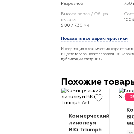
Разрезной
750 
Высота ворса / Общая
Сост
высота
100%
5.80 / 7.30 мм
Показать все характеристики
Информация о технических характеристи
и цвете товара носит справочный характ
публикации сведениях.
Похожие товар
-2
Ко
Коммерческий
BI
линолеум
99
BIG Triumph
32