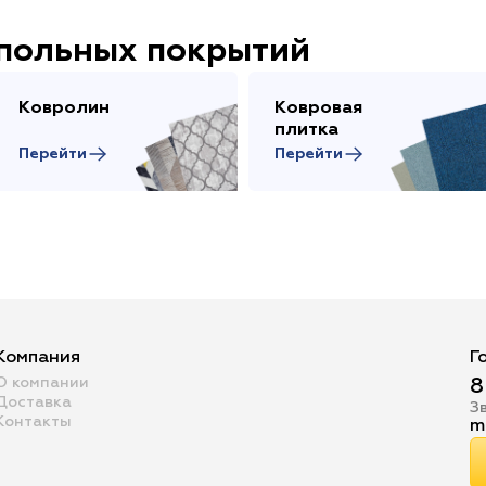
апольных покрытий
Ковролин
Ковровая
плитка
Перейти
Перейти
Компания
Г
О компании
8
Доставка
З
Контакты
m