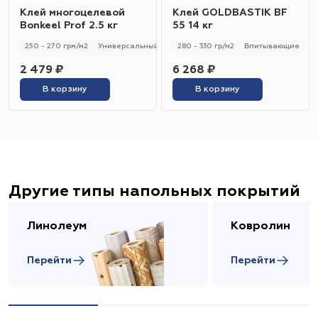
Клей многоцелевой
Клей GOLDBASTIK BF
Bonkeel Prof 2.5 кг
55 14 кг
250 - 270 грм/м2
Универсальный
250 - 270 гр/м2
280 - 330 гр/м2
Впитывающие
2 479 ₽
6 268 ₽
В корзину
В корзину
Другие типы напольных покрытий
Линолеум
Ковролин
Перейти
Перейти