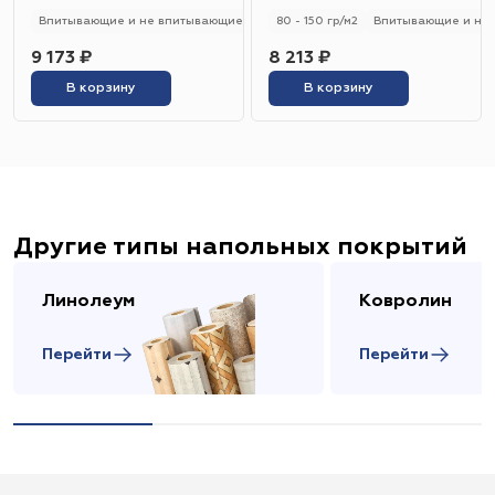
Впитывающие и не впитывающие
250 - 280 гр/м2
80 - 150 гр/м2
Универсальный
Впитывающие и не
9 173 ₽
8 213 ₽
В корзину
В корзину
Другие типы напольных покрытий
Линолеум
Ковролин
Перейти
Перейти