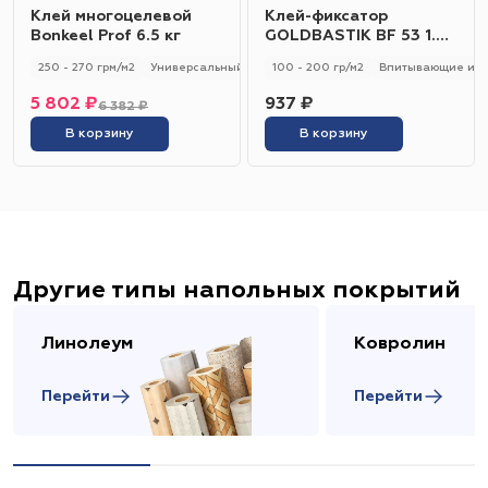
Клей многоцелевой
Клей-фиксатор
Bonkeel Prof 6.5 кг
GOLDBASTIK BF 53 1.2
кг
250 - 270 грм/м2
Универсальный
250 - 270 гр/м2
100 - 200 гр/м2
Впитывающие и н
5 802 ₽
937 ₽
6 382 ₽
В корзину
В корзину
Другие типы напольных покрытий
Линолеум
Ковролин
Перейти
Перейти