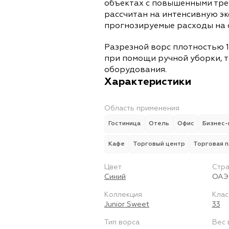
объектах с повышенными тре
рассчитан на интенсивную э
прогнозируемые расходы на 
Разрезной ворс плотностью 1
при помощи ручной уборки, т
оборудования.
Характеристики
Область применения
Гостиница
Отель
Офис
Бизнес-
Кафе
Торговый центр
Торговая 
Цвет
Стра
Синий
ОАЭ
Коллекция
Клас
Junior Sweet
33
Тип ворса
Вес 