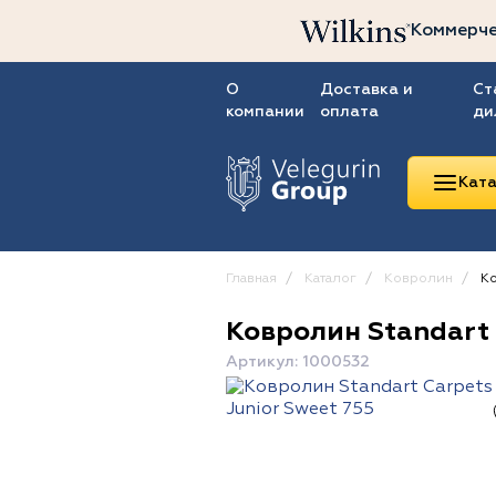
Коммерче
О
Доставка и
Ст
компании
оплата
ди
Ката
Главная
Каталог
Ковролин
Ко
Ковролин Standart 
Линолеум
Артикул: 1000532
Ковролин
Ковровая плитка
ПВХ-плитка
Сопутствующие
товары