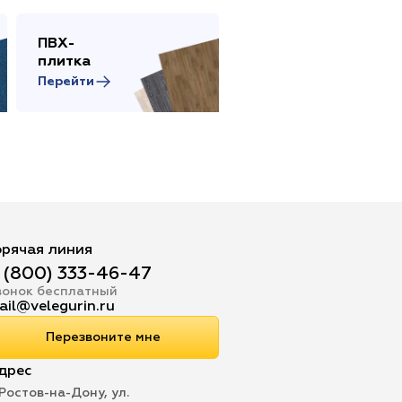
ПВХ-
Сопутствующие
плитка
товары
Перейти
Перейти
орячая линия
 (800) 333-46-47
вонок бесплатный
ail@velegurin.ru
Перезвоните мне
дрес
 Ростов-на-Дону, ул.