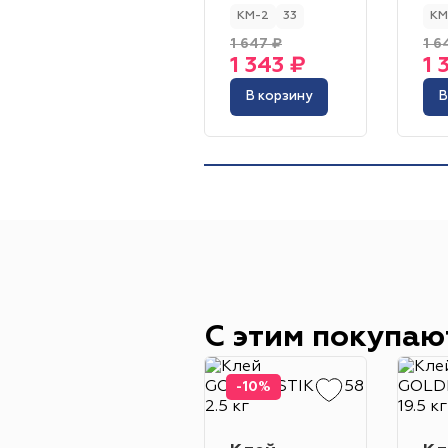
КМ-2
33
КМ
1 647 ₽
1 6
1 343 ₽
1 
В корзину
В
С этим покупаю
-10%