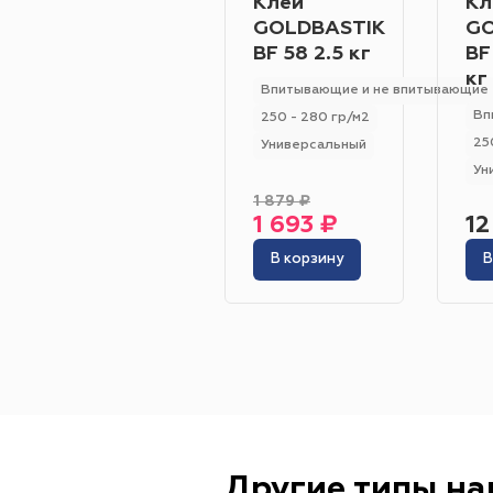
Клей
Кл
GOLDBASTIK
GO
BF 58 2.5 кг
BF
кг
Впитывающие и не впитывающие
Вп
250 - 280 гр/м2
25
Универсальный
Ун
1 879 ₽
1 693 ₽
12
В корзину
В
Другие типы н