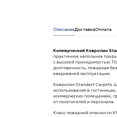
Перейти в каталог
Описание
Доставка
Оплата
Коммерческий Ковролин Stan
практичное напольное покры
с высокой проходимостью. П
долговечность, пожарная бе
ежедневной эксплуатации.
Ковролин Standart Carpets J
использования в гостиницах,
коммерческих помещениях, г
от посетителей и персонала.
Класс пожарной опасности К