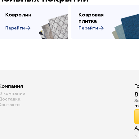
Ковролин
Ковровая
плитка
Перейти
Перейти
Компания
Г
О компании
8
Доставка
З
Контакты
m
А
г.