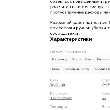
объектах с повышенными тре
рассчитан на интенсивную э
прогнозируемые расходы на 
Разрезной ворс плотностью 1
при помощи ручной уборки, т
оборудования.
Характеристики
Область применения
Гостиница
Отель
Офис
Бизнес-
Кафе
Торговый центр
Торговая 
Цвет
Стра
Зелёный
ОАЭ
Коллекция
Клас
Junior Sweet
33
Тип ворса
Вес 