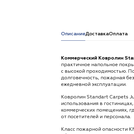
Перейти в каталог
Описание
Доставка
Оплата
Коммерческий Ковролин Stan
практичное напольное покры
с высокой проходимостью. П
долговечность, пожарная бе
ежедневной эксплуатации.
Ковролин Standart Carpets J
использования в гостиницах,
коммерческих помещениях, г
от посетителей и персонала.
Класс пожарной опасности К