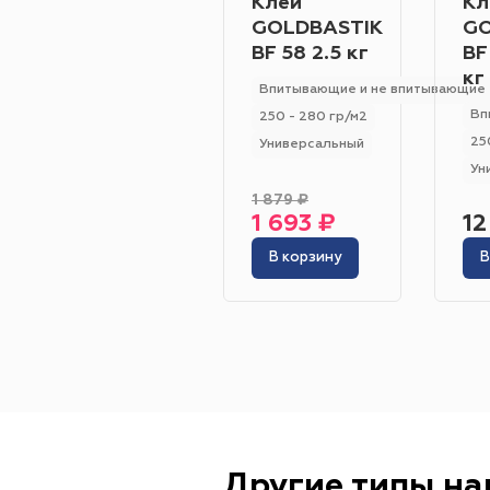
Клей
Кл
GOLDBASTIK
GO
BF 58 2.5 кг
BF
кг
Впитывающие и не впитывающие
Вп
250 - 280 гр/м2
25
Универсальный
Ун
1 879 ₽
1 693 ₽
12
В корзину
В
Другие типы н