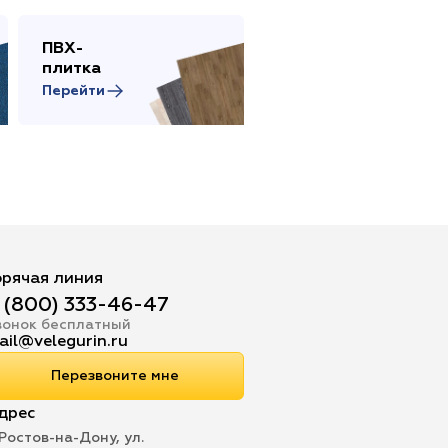
ПВХ-
Сопутствующие
плитка
товары
Перейти
Перейти
орячая линия
 (800) 333-46-47
вонок бесплатный
ail@velegurin.ru
Перезвоните мне
дрес
 Ростов-на-Дону, ул.