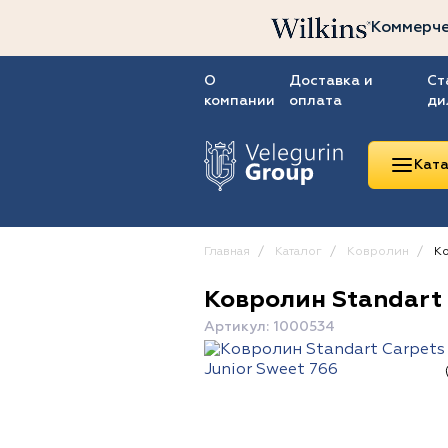
Коммерче
О
Доставка и
Ст
компании
оплата
ди
Ката
Главная
Каталог
Ковролин
Ко
Ковролин Standart 
Линолеум
Артикул: 1000534
Ковролин
Ковровая плитка
ПВХ-плитка
Сопутствующие
товары