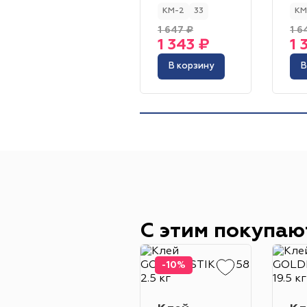
КМ-2
33
КМ
1 647 ₽
1 6
1 343 ₽
1 
В корзину
В
С этим покупаю
-10%