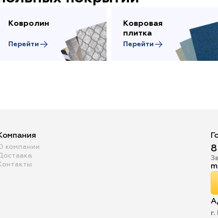
Ковролин
Ковровая
плитка
Перейти
Перейти
Компания
Г
О компании
8
Доставка
З
Контакты
m
А
г.