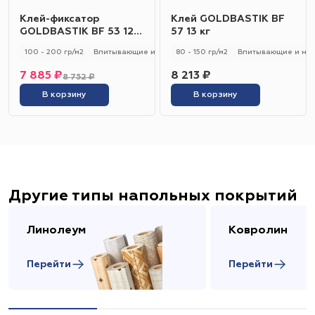
Клей-фиксатор
Клей GOLDBASTIK BF
GOLDBASTIK BF 53 12
57 13 кг
кг
100 - 200 гр/м2
Впитывающие и не впитывающие
80 - 150 гр/м2
Универсальный
Впитывающие и не
7 885 ₽
8 213 ₽
8 752 ₽
В корзину
В корзину
Другие типы напольных покрытий
Линолеум
Ковролин
Перейти
Перейти