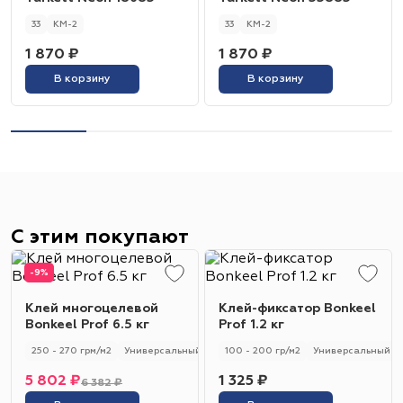
33
КМ-2
33
КМ-2
1 870 ₽
1 870 ₽
В корзину
В корзину
С этим покупают
-9%
Клей многоцелевой
Клей-фиксатор Bonkeel
Bonkeel Prof 6.5 кг
Prof 1.2 кг
250 - 270 грм/м2
Универсальный
250 - 270 гр/м2
100 - 200 гр/м2
Универсальный
5 802 ₽
1 325 ₽
6 382 ₽