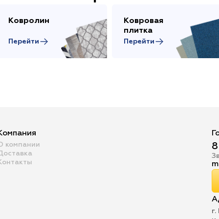
Ковролин
Ковровая
плитка
Перейти
Перейти
Компания
Г
О компании
8
Доставка
З
Контакты
m
А
г.