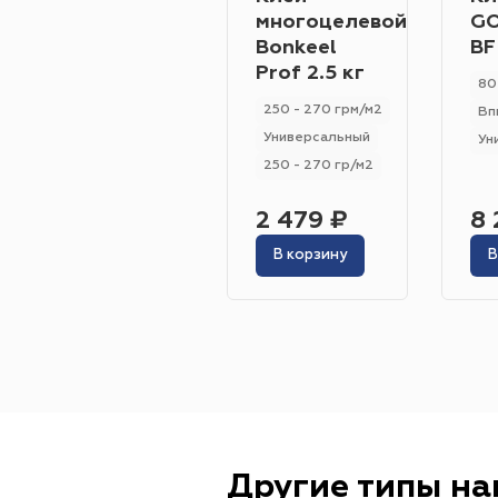
многоцелевой
GO
Bonkeel
BF
Prof 2.5 кг
80
250 - 270 грм/м2
Вп
Универсальный
Ун
250 - 270 гр/м2
2 479 ₽
8 
В корзину
В
Другие типы н