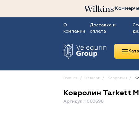
Коммерче
О
Доставка и
Ст
компании
оплата
ди
Ката
Главная
Каталог
Ковролин
Ко
Ковролин Tarkett Me
Линолеум
Артикул: 1003698
Ковролин
Ковровая плитка
ПВХ-плитка
Сопутствующие
товары