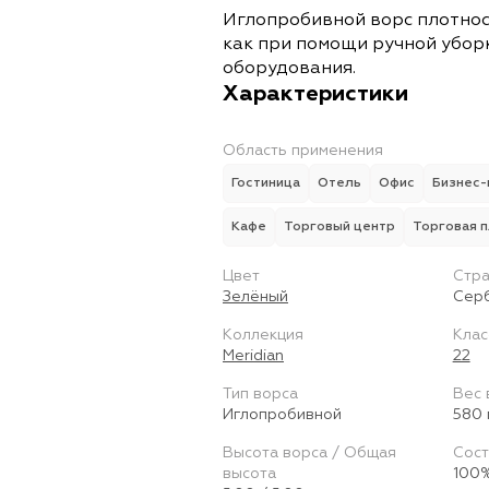
Иглопробивной ворс плотнос
как при помощи ручной уборк
оборудования.
Характеристики
Область применения
Гостиница
Отель
Офис
Бизнес-
Кафе
Торговый центр
Торговая 
Цвет
Стра
Зелёный
Сер
Коллекция
Клас
Meridian
22
Тип ворса
Вес 
Иглопробивной
580 
Высота ворса / Общая
Сост
высота
100%