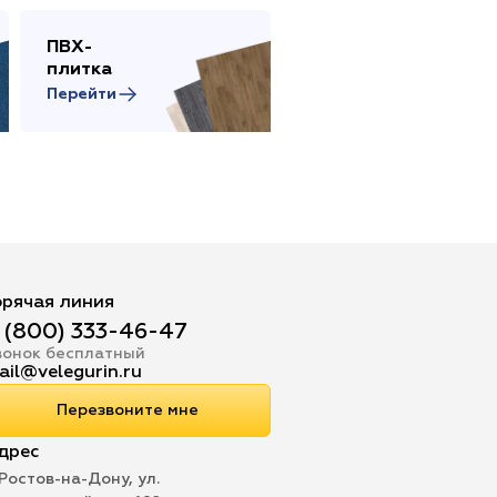
ПВХ-
Сопутствующие
плитка
товары
Перейти
Перейти
орячая линия
 (800) 333-46-47
вонок бесплатный
ail@velegurin.ru
Перезвоните мне
дрес
 Ростов-на-Дону, ул.