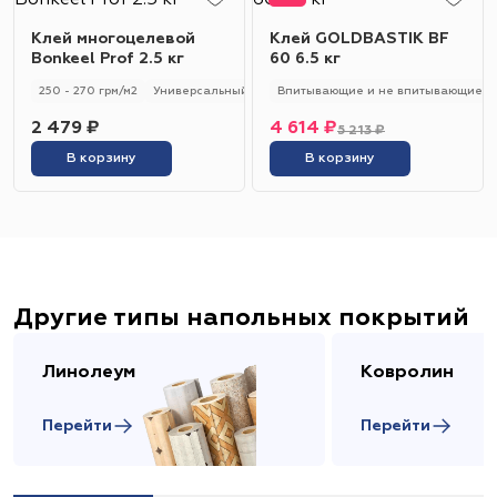
Клей многоцелевой
Клей GOLDBASTIK BF
Bonkeel Prof 2.5 кг
60 6.5 кг
250 - 270 грм/м2
Универсальный
250 - 270 гр/м2
Впитывающие и не впитывающие
2 479 ₽
4 614 ₽
5 213 ₽
В корзину
В корзину
Другие типы напольных покрытий
Линолеум
Ковролин
Перейти
Перейти